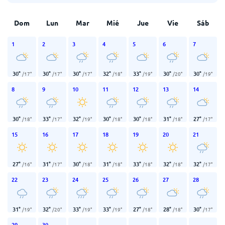
Dom
Lun
Mar
Mié
Jue
Vie
Sáb
1
2
3
4
5
6
7
30
°
30
°
30
°
32
°
33
°
30
°
30
°
/
17
°
/
17
°
/
17
°
/
18
°
/
19
°
/
20
°
/
19
°
8
9
10
11
12
13
14
30
°
33
°
32
°
30
°
30
°
31
°
27
°
/
18
°
/
17
°
/
19
°
/
18
°
/
18
°
/
18
°
/
17
°
15
16
17
18
19
20
21
27
°
31
°
30
°
31
°
33
°
32
°
32
°
/
16
°
/
17
°
/
18
°
/
18
°
/
18
°
/
18
°
/
17
°
22
23
24
25
26
27
28
31
°
32
°
33
°
33
°
27
°
28
°
30
°
/
19
°
/
20
°
/
19
°
/
19
°
/
18
°
/
18
°
/
17
°
29
30