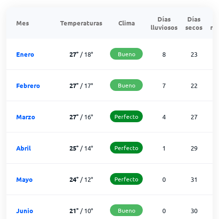
Días
Días
Mes
Temperaturas
Clima
lluviosos
secos
ne
Enero
27
°
/
18
°
Bueno
8
23
Febrero
27
°
/
17
°
Bueno
7
22
Marzo
27
°
/
16
°
Perfecto
4
27
Abril
25
°
/
14
°
Perfecto
1
29
Mayo
24
°
/
12
°
Perfecto
0
31
Junio
21
°
/
10
°
Bueno
0
30