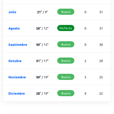
Julio
21
°
/
9
°
Bueno
0
31
Agosto
26
°
/
12
°
Perfecto
0
31
Septiembre
30
°
/
15
°
Bueno
0
30
Octubre
31
°
/
17
°
Bueno
2
29
Noviembre
30
°
/
19
°
Bueno
5
25
Diciembre
28
°
/
19
°
Bueno
9
22