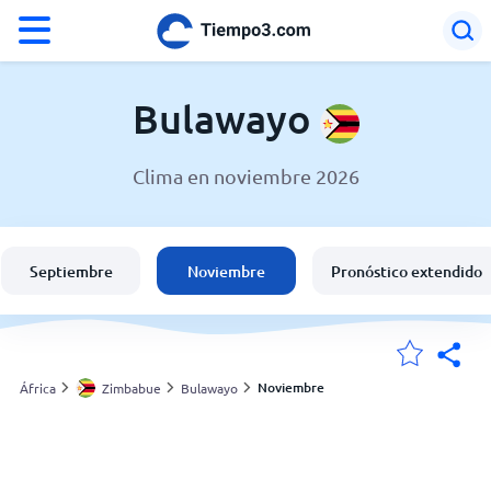
°F
°C
Bulawayo
Clima en noviembre 2026
El clima en Bulawayo
Zimbabue
Septiembre
Noviembre
Pronóstico extendido
España
Argentina
Noviembre
África
Zimbabue
Bulawayo
Mis ubicaciones