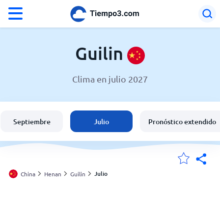
°F
°C
Guilin
Clima en julio 2027
El clima en Guilin
China
Septiembre
Julio
Pronóstico extendido
España
Argentina
Julio
China
Henan
Guilin
Mis ubicaciones