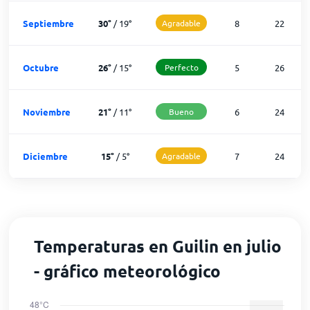
Septiembre
30
°
/
19
°
Agradable
8
22
Octubre
26
°
/
15
°
Perfecto
5
26
Noviembre
21
°
/
11
°
Bueno
6
24
Diciembre
15
°
/
5
°
Agradable
7
24
Temperaturas en Guilin en julio
- gráfico meteorológico