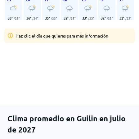
35
°
36
°
35
°
32
°
33
°
32
°
32
°
/
23
°
/
24
°
/
23
°
/
23
°
/
23
°
/
23
°
/
23
°
Haz clic el día que quieras para más información
Clima promedio en Guilin en julio
de 2027