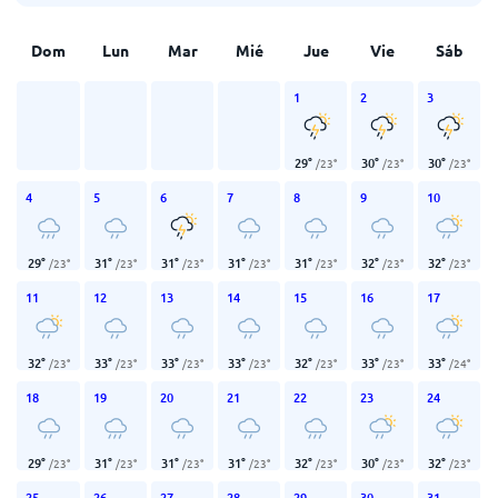
Dom
Lun
Mar
Mié
Jue
Vie
Sáb
1
2
3
29
°
30
°
30
°
/
23
°
/
23
°
/
23
°
4
5
6
7
8
9
10
29
°
31
°
31
°
31
°
31
°
32
°
32
°
/
23
°
/
23
°
/
23
°
/
23
°
/
23
°
/
23
°
/
23
°
11
12
13
14
15
16
17
32
°
33
°
33
°
33
°
32
°
33
°
33
°
/
23
°
/
23
°
/
23
°
/
23
°
/
23
°
/
23
°
/
24
°
18
19
20
21
22
23
24
29
°
31
°
31
°
31
°
32
°
30
°
32
°
/
23
°
/
23
°
/
23
°
/
23
°
/
23
°
/
23
°
/
23
°
25
26
27
28
29
30
31