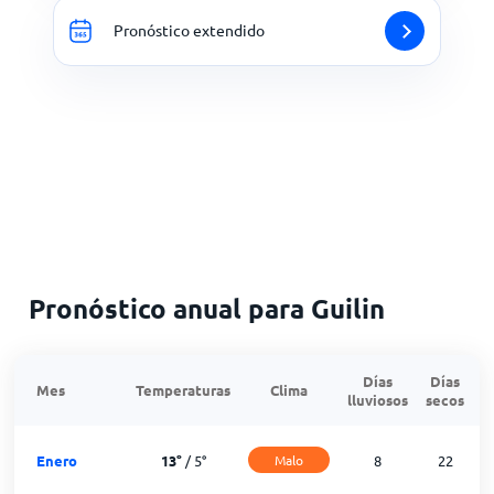
Pronóstico extendido
Pronóstico anual para Guilin
Días
Días
Mes
Temperaturas
Clima
lluviosos
secos
n
Enero
13
°
/
5
°
Malo
8
22