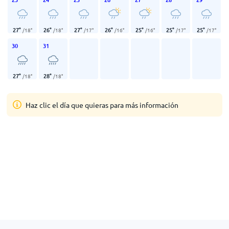
27
°
26
°
27
°
26
°
25
°
25
°
25
°
/
18
°
/
18
°
/
17
°
/
16
°
/
16
°
/
17
°
/
17
°
30
31
27
°
28
°
/
18
°
/
18
°
Haz clic el día que quieras para más información