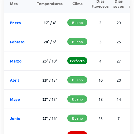
Días
Días
Mes
Temperaturas
Clima
lluviosos
secos
ne
Enero
17
°
/
4
°
Bueno
2
29
Febrero
20
°
/
6
°
Bueno
3
25
Marzo
25
°
/
10
°
Perfecto
4
27
Abril
28
°
/
13
°
Bueno
10
20
Mayo
27
°
/
15
°
Bueno
18
14
Junio
27
°
/
16
°
Bueno
23
7