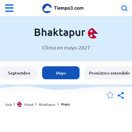
°F
°C
Bhaktapur
Clima en mayo 2027
El clima en Bhaktapur
Nepal
Septiembre
Mayo
Pronóstico extendido
España
Argentina
Mayo
Asia
Nepal
Bhaktapur
Mis ubicaciones