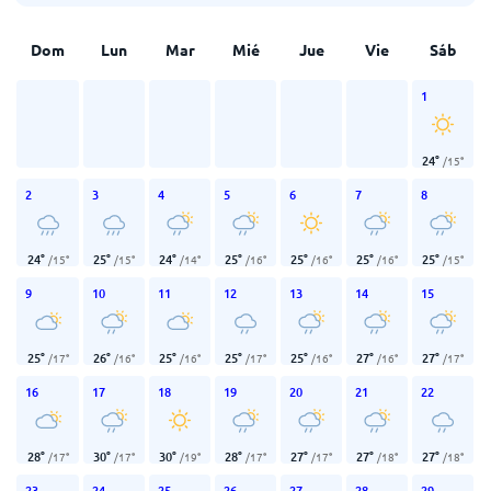
Dom
Lun
Mar
Mié
Jue
Vie
Sáb
1
24
°
/
15
°
2
3
4
5
6
7
8
24
°
25
°
24
°
25
°
25
°
25
°
25
°
/
15
°
/
15
°
/
14
°
/
16
°
/
16
°
/
16
°
/
15
°
9
10
11
12
13
14
15
25
°
26
°
25
°
25
°
25
°
27
°
27
°
/
17
°
/
16
°
/
16
°
/
17
°
/
16
°
/
16
°
/
17
°
16
17
18
19
20
21
22
28
°
30
°
30
°
28
°
27
°
27
°
27
°
/
17
°
/
17
°
/
19
°
/
17
°
/
17
°
/
18
°
/
18
°
23
24
25
26
27
28
29