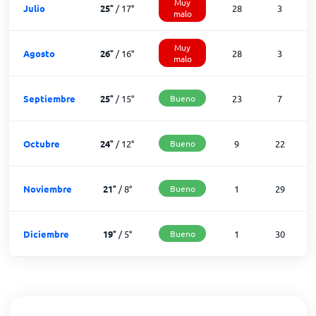
Muy
Julio
25
°
/
17
°
28
3
malo
Muy
Agosto
26
°
/
16
°
28
3
malo
Septiembre
25
°
/
15
°
Bueno
23
7
Octubre
24
°
/
12
°
Bueno
9
22
Noviembre
21
°
/
8
°
Bueno
1
29
Diciembre
19
°
/
5
°
Bueno
1
30