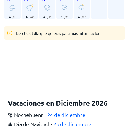
4
°
6
°
4
°
5
°
4
°
/
3
°
/
4
°
/
1
°
/
1
°
/
2
°
Haz clic el día que quieras para más información
Vacaciones en Diciembre 2026
🎅 Nochebuena -
24 de diciembre
🎄 Día de Navidad -
25 de diciembre