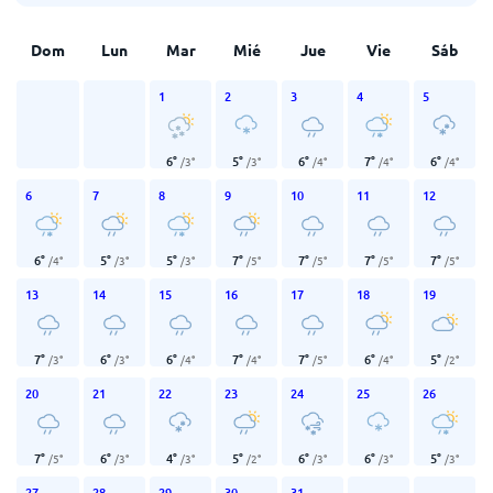
Dom
Lun
Mar
Mié
Jue
Vie
Sáb
1
2
3
4
5
6
°
5
°
6
°
7
°
6
°
/
3
°
/
3
°
/
4
°
/
4
°
/
4
°
6
7
8
9
10
11
12
6
°
5
°
5
°
7
°
7
°
7
°
7
°
/
4
°
/
3
°
/
3
°
/
5
°
/
5
°
/
5
°
/
5
°
13
14
15
16
17
18
19
7
°
6
°
6
°
7
°
7
°
6
°
5
°
/
3
°
/
3
°
/
4
°
/
4
°
/
5
°
/
4
°
/
2
°
20
21
22
23
24
25
26
7
°
6
°
4
°
5
°
6
°
6
°
5
°
/
5
°
/
3
°
/
3
°
/
2
°
/
3
°
/
3
°
/
3
°
27
28
29
30
31