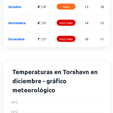
Octubre
9
°
/
8
°
Malo
13
18
Noviembre
8
°
/
6
°
Muy malo
14
13
Diciembre
7
°
/
5
°
Muy malo
16
11
Temperaturas en Torshavn en
diciembre - gráfico
meteorológico