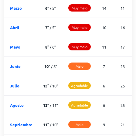
Marzo
6
°
/
5
°
Muy malo
14
11
Abril
7
°
/
5
°
Muy malo
10
16
Mayo
8
°
/
6
°
Muy malo
11
17
Junio
10
°
/
8
°
Malo
7
23
Julio
12
°
/
10
°
Agradable
6
25
Agosto
12
°
/
11
°
Agradable
6
25
Septiembre
11
°
/
10
°
Malo
9
21