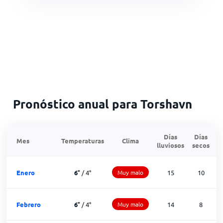
Pronóstico anual para Torshavn
Días
Días
Mes
Temperaturas
Clima
lluviosos
secos
n
Enero
6
°
/
4
°
Muy malo
15
10
Febrero
6
°
/
4
°
Muy malo
14
8