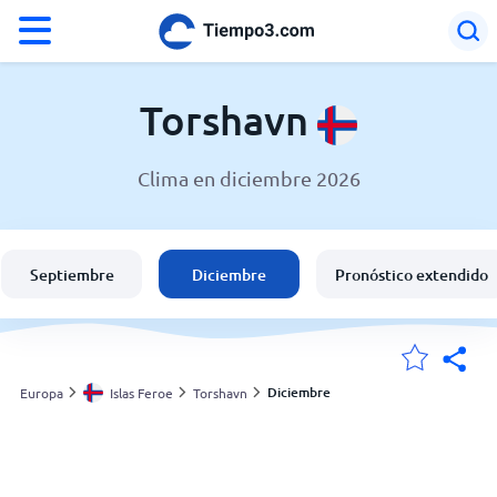
°F
°C
Torshavn
Clima en diciembre 2026
El clima en Torshavn
Islas Feroe
Septiembre
Diciembre
Pronóstico extendido
España
Argentina
Diciembre
Europa
Islas Feroe
Torshavn
Mis ubicaciones