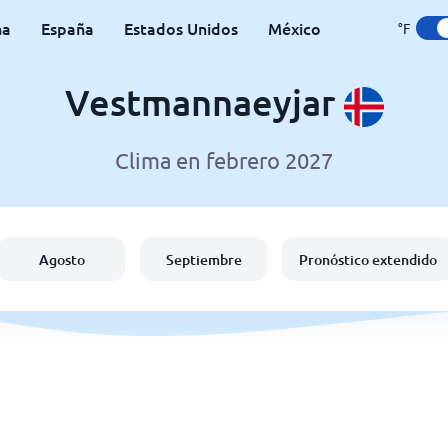
na
España
Estados Unidos
México
°F
Vestmannaeyjar
Clima en febrero 2027
Agosto
Septiembre
Pronóstico extendido