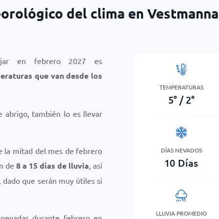
orológico del clima en Vestmanna
yjar en febrero 2027 es
eraturas que van desde los
TEMPERATURAS
5
°
/
2
°
 abrigo, también lo es llevar
e la mitad del mes de febrero
DÍAS NEVADOS
10
Días
an de
8 a 15 días de lluvia
, así
, dado que serán muy útiles si
LLUVIA PROMEDIO
 nevadas durante febrero en