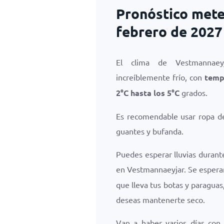
Pronóstico mete
febrero de 2027
El clima de Vestmannae
increíblemente frío, con
temp
2
°
C
hasta los
5
°
C
grados.
Es recomendable usar ropa de
guantes y bufanda.
Puedes esperar lluvias durant
en Vestmannaeyjar. Se esper
que lleva tus botas y paraguas
deseas mantenerte seco.
Van a haber varios días con