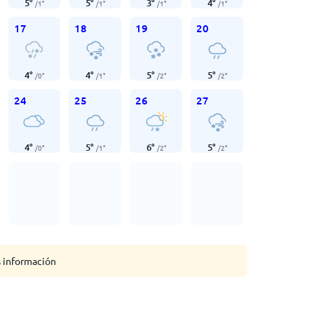
5
°
5
°
3
°
4
°
/
1
°
/
1
°
/
1
°
/
1
°
17
18
19
20
4
°
4
°
5
°
5
°
/
0
°
/
1
°
/
2
°
/
2
°
24
25
26
27
4
°
5
°
6
°
5
°
/
0
°
/
1
°
/
2
°
/
2
°
s información