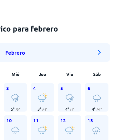
ico para febrero
Febrero
Mié
Jue
Vie
Sáb
3
4
5
6
5
°
3
°
4
°
4
°
/
0
°
/
-1
°
/
1
°
/
-1
°
10
11
12
13