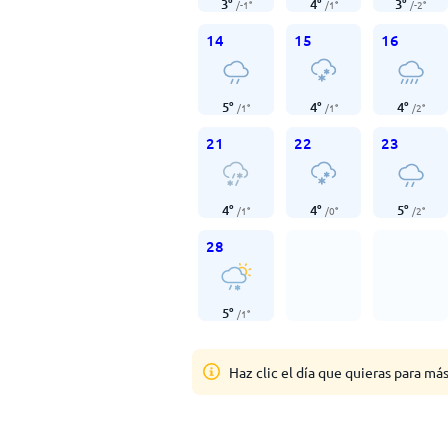
3
°
4
°
3
°
/
-1
°
/
1
°
/
-2
°
14
15
16
5
°
4
°
4
°
/
1
°
/
1
°
/
2
°
21
22
23
4
°
4
°
5
°
/
1
°
/
0
°
/
2
°
28
5
°
/
1
°
Haz clic el día que quieras para má