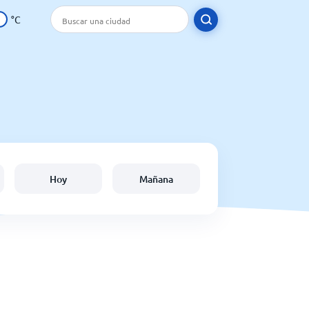
°C
Hoy
Mañana