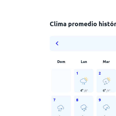
Clima promedio histór
Dom
Lun
Mar
1
2
4
°
6
°
/
0
°
/
1
°
7
8
9