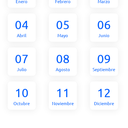
Enero
Febrero
Marzo
04
05
06
Abril
Mayo
Junio
07
08
09
Julio
Agosto
Septiembre
10
11
12
Octubre
Noviembre
Diciembre