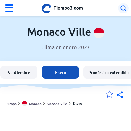
°F
°C
Monaco Ville
Clima en enero 2027
El clima en Monaco Ville
Mónaco
Septiembre
Enero
Pronóstico extendido
España
Argentina
Enero
Europa
Mónaco
Monaco Ville
Mis ubicaciones