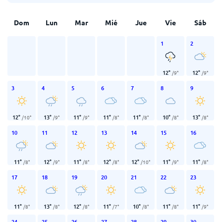
Dom
Lun
Mar
Mié
Jue
Vie
Sáb
1
2
12
°
12
°
/
9
°
/
9
°
3
4
5
6
7
8
9
12
°
13
°
11
°
11
°
11
°
10
°
13
°
/
10
°
/
9
°
/
9
°
/
8
°
/
8
°
/
8
°
/
8
°
10
11
12
13
14
15
16
11
°
12
°
11
°
12
°
12
°
11
°
11
°
/
8
°
/
9
°
/
8
°
/
8
°
/
10
°
/
9
°
/
8
°
17
18
19
20
21
22
23
11
°
13
°
12
°
11
°
10
°
11
°
11
°
/
8
°
/
8
°
/
8
°
/
7
°
/
8
°
/
8
°
/
9
°
24
25
26
27
28
29
30