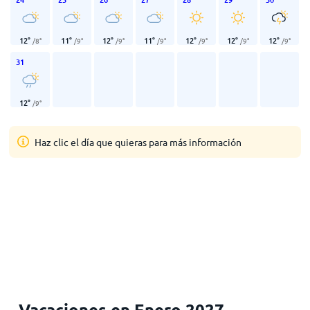
12
°
11
°
12
°
11
°
12
°
12
°
12
°
/
8
°
/
9
°
/
9
°
/
9
°
/
9
°
/
9
°
/
9
°
31
12
°
/
9
°
Haz clic el día que quieras para más información
Vacaciones en Enero 2027