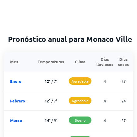
Pronóstico anual para Monaco Ville
Días
Días
Mes
Temperaturas
Clima
lluviosos
secos
n
Enero
12
°
/
7
°
Agradable
4
27
Febrero
12
°
/
7
°
Agradable
4
24
Marzo
14
°
/
9
°
Bueno
4
27