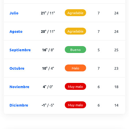
Julio
21
°
/
11
°
Agradable
7
24
Agosto
20
°
/
11
°
Agradable
7
24
Septiembre
16
°
/
8
°
Bueno
5
25
Octubre
10
°
/
4
°
Malo
7
23
Noviembre
4
°
/
0
°
Muy malo
6
18
Diciembre
-1
°
/
-5
°
Muy malo
6
14