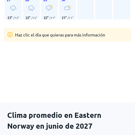
23
°
22
°
22
°
21
°
/
13
°
/
12
°
/
11
°
/
11
°
Haz clic el día que quieras para más información
Clima promedio en Eastern
Norway en junio de 2027