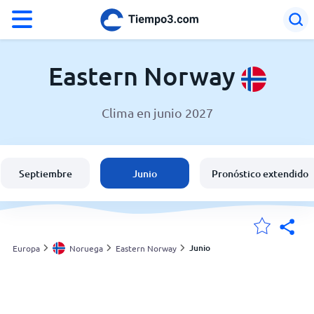
°F
°C
Eastern Norway
Clima en junio 2027
El clima en Eastern Norway
Noruega
Septiembre
Junio
Pronóstico extendido
España
Argentina
Junio
Europa
Noruega
Eastern Norway
Mis ubicaciones