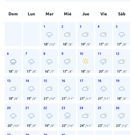
Dom
Lun
Mar
Mié
Jue
Vie
Sáb
1
2
3
4
5
18
°
18
°
19
°
17
°
17
°
/
10
°
/
8
°
/
9
°
/
8
°
/
8
°
6
7
8
9
10
11
12
18
°
17
°
16
°
17
°
18
°
20
°
17
°
/
8
°
/
8
°
/
7
°
/
8
°
/
8
°
/
9
°
/
8
°
13
14
15
16
17
18
19
18
°
19
°
21
°
21
°
21
°
21
°
18
°
/
8
°
/
9
°
/
10
°
/
11
°
/
11
°
/
11
°
/
9
°
20
21
22
23
24
25
26
20
°
19
°
19
°
22
°
24
°
23
°
23
°
/
10
°
/
9
°
/
9
°
/
10
°
/
11
°
/
12
°
/
12
°
27
28
29
30