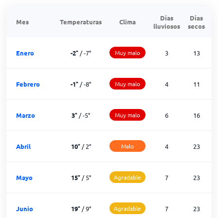
Días
Días
Mes
Temperaturas
Clima
lluviosos
secos
n
Enero
-2
°
/
-7
°
Muy malo
3
13
Febrero
-1
°
/
-8
°
Muy malo
4
11
Marzo
3
°
/
-5
°
Muy malo
6
16
Abril
10
°
/
2
°
Malo
4
23
Mayo
15
°
/
5
°
Agradable
7
23
Junio
19
°
/
9
°
Agradable
7
23