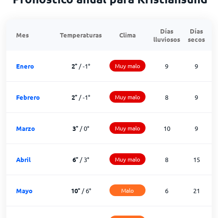
Días
Días
Mes
Temperaturas
Clima
lluviosos
secos
n
Enero
2
°
/
-1
°
Muy malo
9
9
Febrero
2
°
/
-1
°
Muy malo
8
9
Marzo
3
°
/
0
°
Muy malo
10
9
Abril
6
°
/
3
°
Muy malo
8
15
Mayo
10
°
/
6
°
Malo
6
21