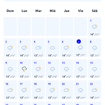
Dom
Lun
Mar
Mié
Jue
Vie
Sáb
1
14
°
/
11
°
2
3
4
5
6
8
7
12
°
/
11
°
14
°
14
°
13
°
14
°
14
°
13
°
/
11
°
/
12
°
/
12
°
/
12
°
/
12
°
/
11
°
9
10
11
12
13
14
15
13
°
13
°
12
°
12
°
14
°
13
°
13
°
/
12
°
/
10
°
/
10
°
/
10
°
/
12
°
/
13
°
/
11
°
16
17
18
19
20
21
22
13
°
13
°
14
°
13
°
13
°
13
°
14
°
/
10
°
/
11
°
/
12
°
/
12
°
/
11
°
/
11
°
/
11
°
23
24
25
26
27
28
29