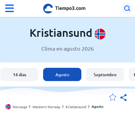
°F
°C
Kristiansund
Clima en agosto 2026
El clima en Kristiansund
Noruega
14 días
Agosto
Septiembre
España
Argentina
Agosto
Noruega
Western Norway
Kristiansund
Mis ubicaciones