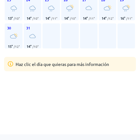
13
°
14
°
14
°
14
°
14
°
14
°
16
°
/
10
°
/
10
°
/
11
°
/
10
°
/
11
°
/
12
°
/
11
°
30
31
15
°
14
°
/
12
°
/
10
°
Haz clic el día que quieras para más información