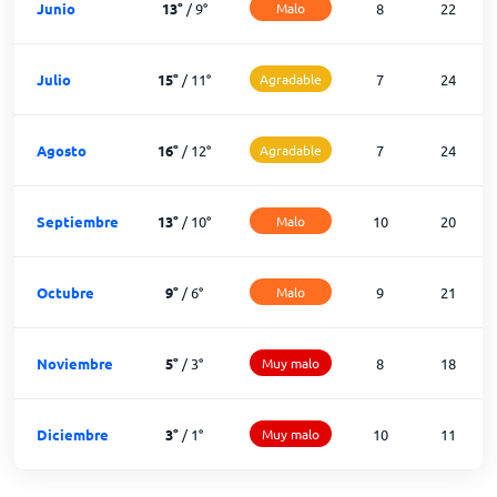
Junio
13
°
/
9
°
Malo
8
22
Julio
15
°
/
11
°
Agradable
7
24
Agosto
16
°
/
12
°
Agradable
7
24
Septiembre
13
°
/
10
°
Malo
10
20
Octubre
9
°
/
6
°
Malo
9
21
Noviembre
5
°
/
3
°
Muy malo
8
18
Diciembre
3
°
/
1
°
Muy malo
10
11