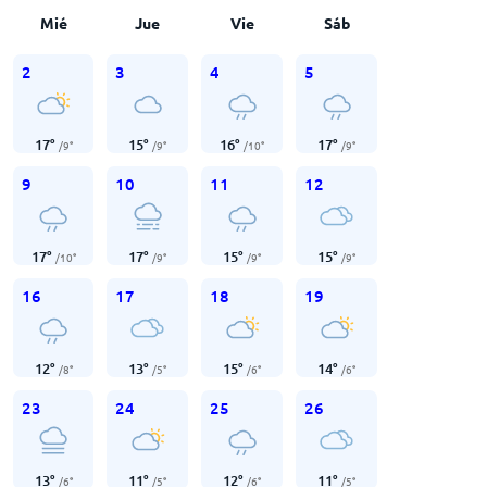
Mié
Jue
Vie
Sáb
2
3
4
5
17
°
15
°
16
°
17
°
/
9
°
/
9
°
/
10
°
/
9
°
9
10
11
12
17
°
17
°
15
°
15
°
/
10
°
/
9
°
/
9
°
/
9
°
16
17
18
19
12
°
13
°
15
°
14
°
/
8
°
/
5
°
/
6
°
/
6
°
23
24
25
26
13
°
11
°
12
°
11
°
/
6
°
/
5
°
/
6
°
/
5
°