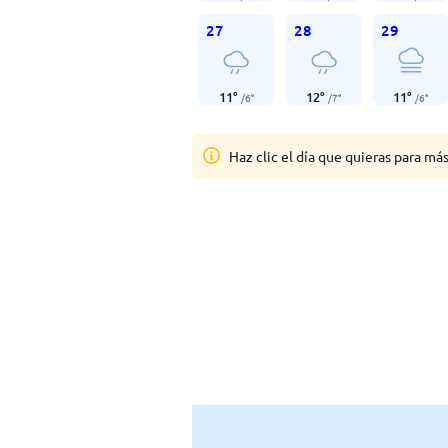
27
28
29
11
°
12
°
11
°
/
6
°
/
7
°
/
6
°
Haz clic el día que quieras para má