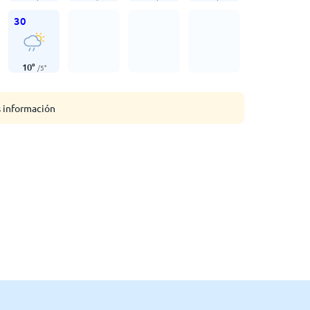
30
10
°
/
5
°
s información