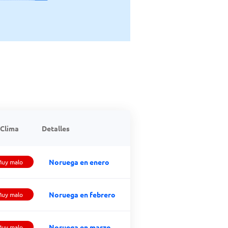
Clima
Detalles
Noruega en enero
uy malo
Noruega en febrero
uy malo
Noruega en marzo
uy malo