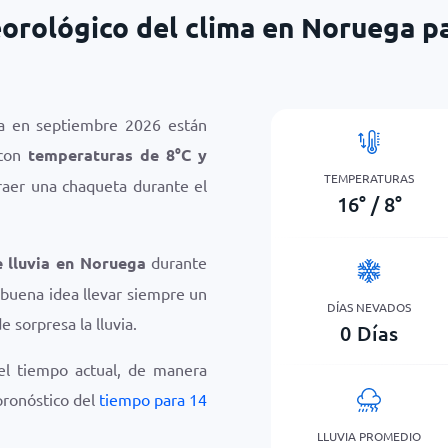
orológico del clima en Noruega p
a en septiembre 2026 están
 con
temperaturas de
8
°
C
y
TEMPERATURAS
raer una chaqueta durante el
16
°
/
8
°
e lluvia en Noruega
durante
buena idea llevar siempre un
DÍAS NEVADOS
e sorpresa la lluvia.
0
Días
el tiempo actual, de manera
 pronóstico del
tiempo para 14
LLUVIA PROMEDIO