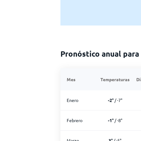
Pronóstico anual par
Mes
Temperaturas
Dí
Enero
-2
°
/
-7
°
Febrero
-1
°
/
-8
°
Marzo
3
°
/
-5
°