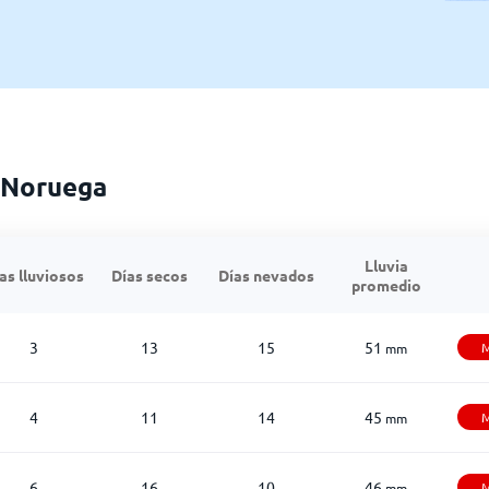
a Noruega
Lluvia
as lluviosos
Días secos
Días nevados
promedio
3
13
15
51
M
mm
4
11
14
45
M
mm
6
16
10
46
M
mm