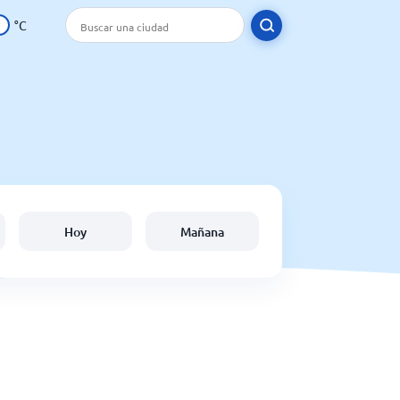
°C
Hoy
Mañana