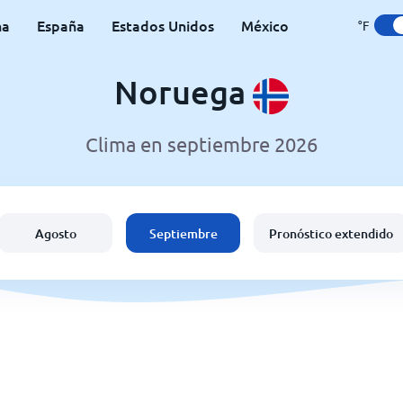
na
España
Estados Unidos
México
°F
Noruega
Clima en septiembre 2026
Agosto
Septiembre
Pronóstico extendido