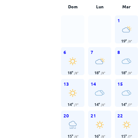
Dom
Lun
Mar
1
19
°
/
9
°
6
7
8
18
°
18
°
18
°
/
8
°
/
9
°
/
9
°
13
14
15
14
°
14
°
14
°
/
7
°
/
6
°
/
7
°
20
21
22
15
°
16
°
15
°
/
6
°
/
8
°
/
7
°