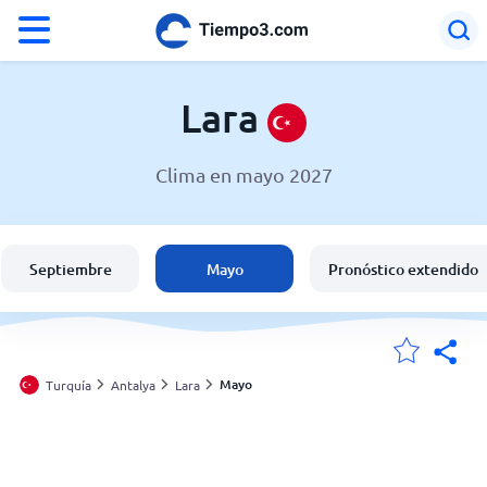
°F
°C
Lara
Clima en mayo 2027
El clima en Lara
Turquía
Septiembre
Mayo
Pronóstico extendido
España
Argentina
Mayo
Turquía
Antalya
Lara
Mis ubicaciones