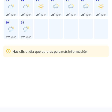
24
°
24
°
24
°
23
°
24
°
23
°
24
°
/
20
°
/
20
°
/
21
°
/
20
°
/
21
°
/
20
°
/
20
°
30
31
23
°
23
°
/
20
°
/
20
°
Haz clic el día que quieras para más información