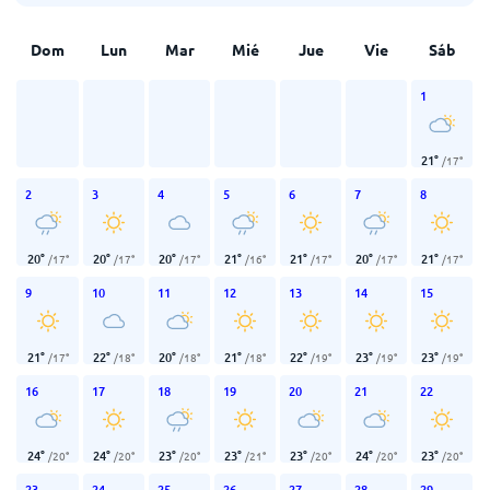
Dom
Lun
Mar
Mié
Jue
Vie
Sáb
1
21
°
/
17
°
2
3
4
5
6
7
8
20
°
20
°
20
°
21
°
21
°
20
°
21
°
/
17
°
/
17
°
/
17
°
/
16
°
/
17
°
/
17
°
/
17
°
9
10
11
12
13
14
15
21
°
22
°
20
°
21
°
22
°
23
°
23
°
/
17
°
/
18
°
/
18
°
/
18
°
/
19
°
/
19
°
/
19
°
16
17
18
19
20
21
22
24
°
24
°
23
°
23
°
23
°
24
°
23
°
/
20
°
/
20
°
/
20
°
/
21
°
/
20
°
/
20
°
/
20
°
23
24
25
26
27
28
29