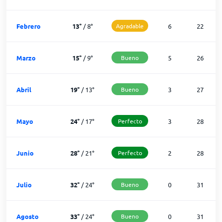
Febrero
13
°
/
8
°
Agradable
6
22
Marzo
15
°
/
9
°
Bueno
5
26
Abril
19
°
/
13
°
Bueno
3
27
Mayo
24
°
/
17
°
Perfecto
3
28
Junio
28
°
/
21
°
Perfecto
2
28
Julio
32
°
/
24
°
Bueno
0
31
Agosto
33
°
/
24
°
Bueno
0
31