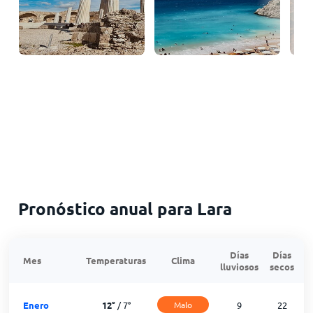
Pronóstico anual para Lara
Días
Días
Mes
Temperaturas
Clima
lluviosos
secos
n
Enero
12
°
/
7
°
Malo
9
22