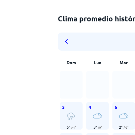
Clima promedio histór
Dom
Lun
Mar
3
4
5
5
°
5
°
2
°
/
-1
°
/
0
°
/
-2
°