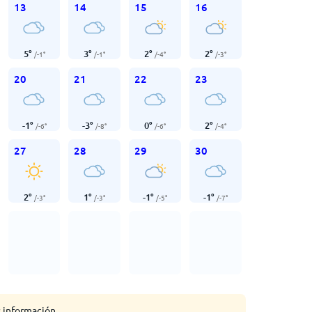
13
14
15
16
5
°
3
°
2
°
2
°
/
-1
°
/
-1
°
/
-4
°
/
-3
°
20
21
22
23
-1
°
-3
°
0
°
2
°
/
-6
°
/
-8
°
/
-6
°
/
-4
°
27
28
29
30
2
°
1
°
-1
°
-1
°
/
-3
°
/
-3
°
/
-5
°
/
-7
°
s información