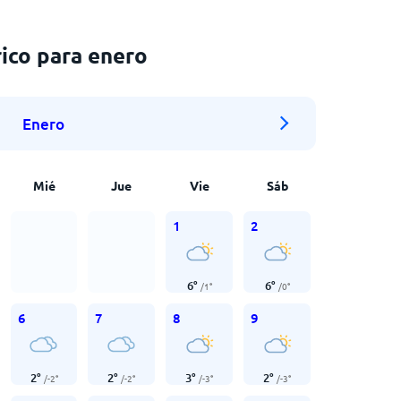
ico para enero
Enero
Mié
Jue
Vie
Sáb
1
2
6
°
6
°
/
1
°
/
0
°
6
7
8
9
2
°
2
°
3
°
2
°
/
-2
°
/
-2
°
/
-3
°
/
-3
°