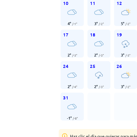
10
11
12
4
°
3
°
5
°
/
-1
°
/
-2
°
/
-2
°
17
18
19
2
°
2
°
3
°
/
-3
°
/
-3
°
/
-3
°
24
25
26
2
°
2
°
3
°
/
-4
°
/
-3
°
/
-2
°
31
-1
°
/
-8
°
Haz clic el día que quieras para má