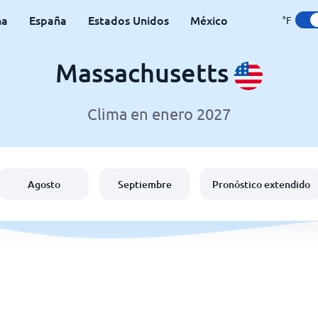
na
España
Estados Unidos
México
°F
Massachusetts
Clima en enero 2027
Agosto
Septiembre
Pronóstico extendido