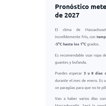
Pronóstico mete
de 2027
El clima de Massachus
increíblemente frío, con
temp
-5
°
C
hasta los
1
°
C
grados.
Es recomendable usar ropa de 
guantes y bufanda.
Puedes esperar
3 u 8 días 
durante el mes de enero. Es u
un paragüas para que no te pill
Van a haber varios días co
Massachusetts. Será la opor