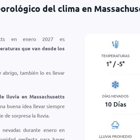
orológico del clima en Massachus
etts en enero 2027 es
eraturas que van desde los
TEMPERATURAS
1
°
/
-5
°
abrigo, también lo es llevar
de lluvia en Massachusetts
DÍAS NEVADOS
10
Días
na buena idea llevar siempre
e de sorpresa la lluvia.
n nevadas durante enero en
LLUVIA PROMEDIO
tunidad perfecta para hacer