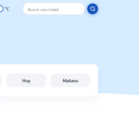
°C
Hoy
Mañana