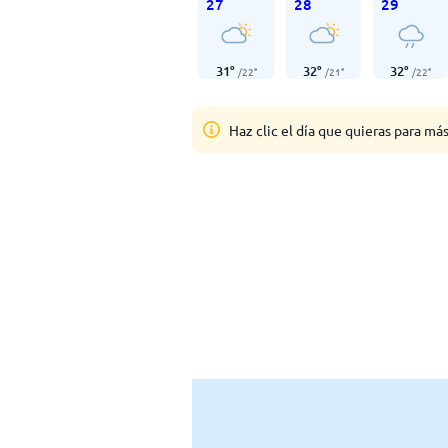
27
28
29
31
°
32
°
32
°
/
22
°
/
21
°
/
22
°
Haz clic el día que quieras para má