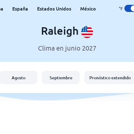
na
España
Estados Unidos
México
°F
Raleigh
Clima en junio 2027
Agosto
Septiembre
Pronóstico extendido