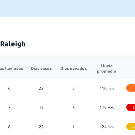
 Raleigh
Lluvia
as lluviosos
Días secos
Días nevados
promedio
6
22
3
110
mm
7
19
3
119
M
mm
8
22
1
124
A
mm