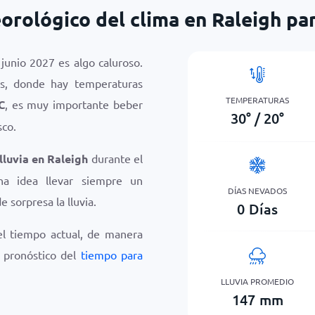
orológico del clima en Raleigh par
junio 2027 es algo caluroso.
os, donde hay temperaturas
TEMPERATURAS
C
, es muy importante beber
30
°
/
20
°
co.
 lluvia en Raleigh
durante el
a idea llevar siempre un
DÍAS NEVADOS
e sorpresa la lluvia.
0
Días
el tiempo actual, de manera
e pronóstico del
tiempo para
LLUVIA PROMEDIO
147
mm