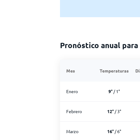
Pronóstico anual para
Mes
Temperaturas
Dí
Enero
9
°
/
1
°
Febrero
12
°
/
3
°
Marzo
16
°
/
6
°