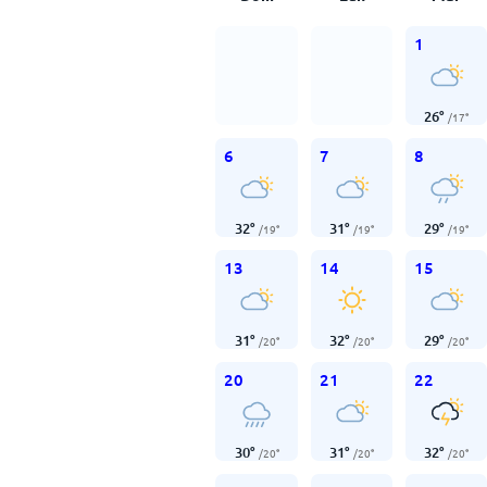
1
26
°
/
17
°
6
7
8
32
°
31
°
29
°
/
19
°
/
19
°
/
19
°
13
14
15
31
°
32
°
29
°
/
20
°
/
20
°
/
20
°
20
21
22
30
°
31
°
32
°
/
20
°
/
20
°
/
20
°