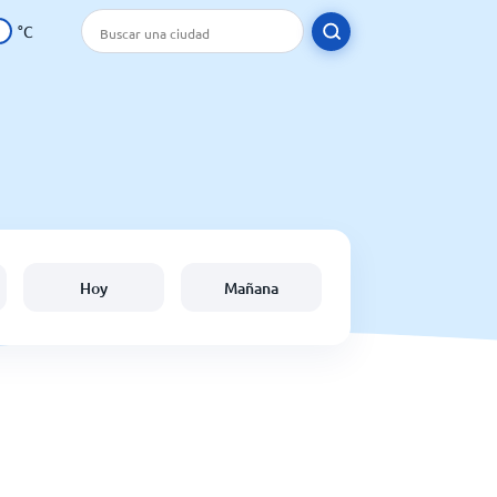
°C
Hoy
Mañana