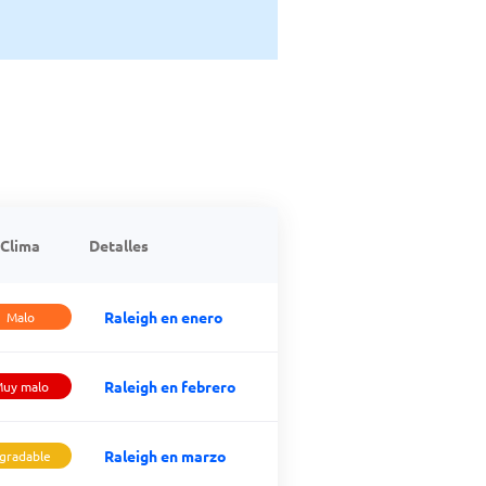
Clima
Detalles
Raleigh en enero
Malo
Raleigh en febrero
uy malo
Raleigh en marzo
gradable