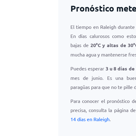
Pronóstico mete
El tiempo en Raleigh durante 
En días calurosos como est
bajas de
20
°
C
y altas de
30
°
mucha agua y mantenerse fres
Puedes esperar
3 u 8 días de
mes de junio. Es una buen
paragüas para que no te pille d
Para conocer el pronóstico d
precisa, consulta la página d
14 días en Raleigh
.