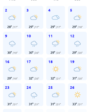
2
3
4
5
28
°
29
°
29
°
29
°
/
17
°
/
17
°
/
17
°
/
18
°
9
10
11
12
30
°
30
°
29
°
29
°
/
19
°
/
20
°
/
20
°
/
20
°
16
17
18
19
29
°
32
°
32
°
31
°
/
19
°
/
20
°
/
21
°
/
20
°
23
24
25
26
31
°
31
°
31
°
33
°
/
21
°
/
21
°
/
21
°
/
21
°