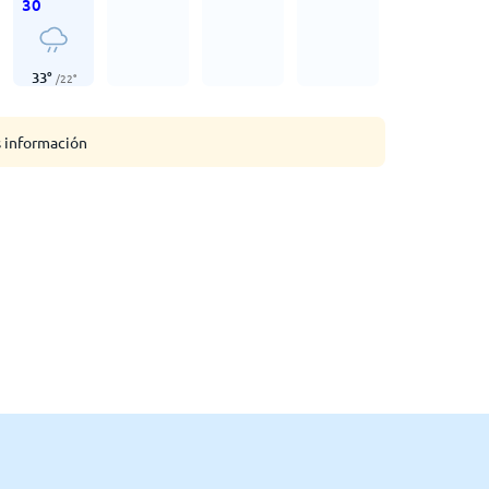
30
33
°
/
22
°
s información