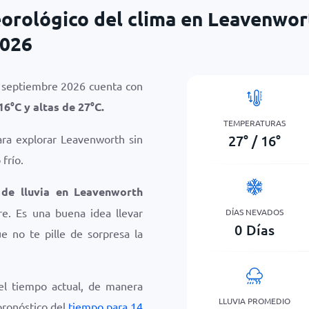
orológico del clima en Leavenwor
2026
 septiembre 2026 cuenta con
16
°
C
y altas de
27
°
C
.
TEMPERATURAS
27
°
/
16
°
ara explorar Leavenworth sin
frío.
 de lluvia en Leavenworth
e. Es una buena idea llevar
DÍAS NEVADOS
0
Días
 no te pille de sorpresa la
el tiempo actual, de manera
LLUVIA PROMEDIO
 pronóstico del
tiempo para 14