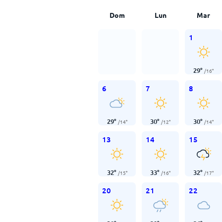
Dom
Lun
Mar
1
29
°
/
16
°
6
7
8
29
°
30
°
30
°
/
14
°
/
12
°
/
14
°
13
14
15
32
°
33
°
32
°
/
15
°
/
16
°
/
17
°
20
21
22