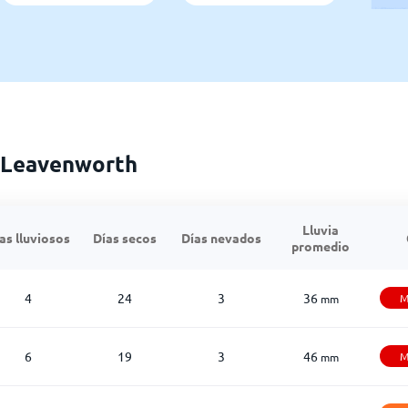
a Leavenworth
Lluvia
as lluviosos
Días secos
Días nevados
promedio
4
24
3
36
M
mm
6
19
3
46
M
mm