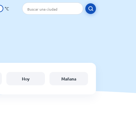
°C
Hoy
Mañana