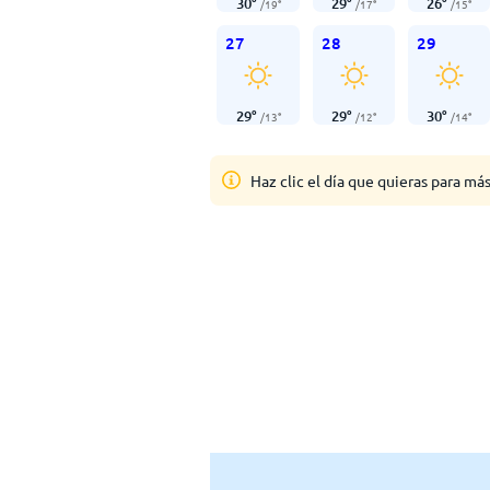
30
°
29
°
26
°
/
19
°
/
17
°
/
15
°
27
28
29
29
°
29
°
30
°
/
13
°
/
12
°
/
14
°
Haz clic el día que quieras para má