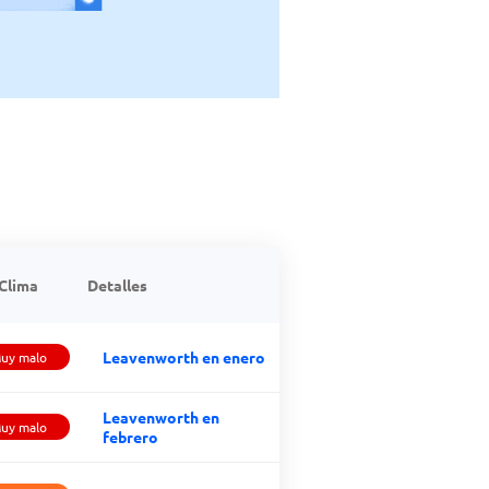
Clima
Detalles
Leavenworth en enero
uy malo
Leavenworth en
uy malo
febrero