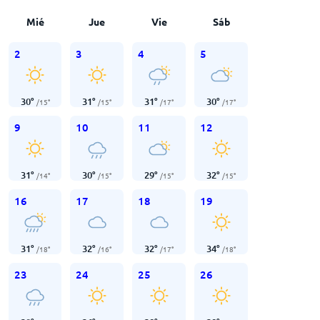
Mié
Jue
Vie
Sáb
2
3
4
5
30
°
31
°
31
°
30
°
/
15
°
/
15
°
/
17
°
/
17
°
9
10
11
12
31
°
30
°
29
°
32
°
/
14
°
/
15
°
/
15
°
/
15
°
16
17
18
19
31
°
32
°
32
°
34
°
/
18
°
/
16
°
/
17
°
/
18
°
23
24
25
26