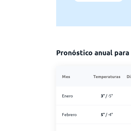
Pronóstico anual par
Mes
Temperaturas
Dí
Enero
3
°
/
-5
°
Febrero
5
°
/
-4
°