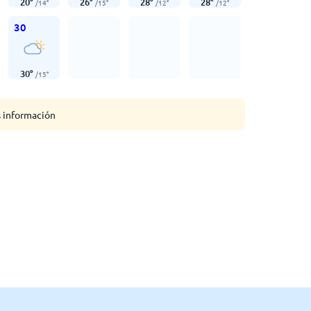
20
°
26
°
28
°
28
°
/
14
°
/
15
°
/
12
°
/
12
°
30
30
°
/
15
°
s información