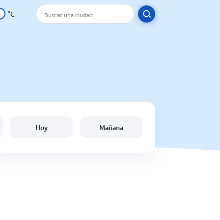
°C
Hoy
Mañana