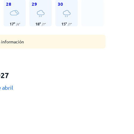
28
29
30
17
°
18
°
15
°
/
6
°
/
7
°
/
7
°
s información
027
 abril