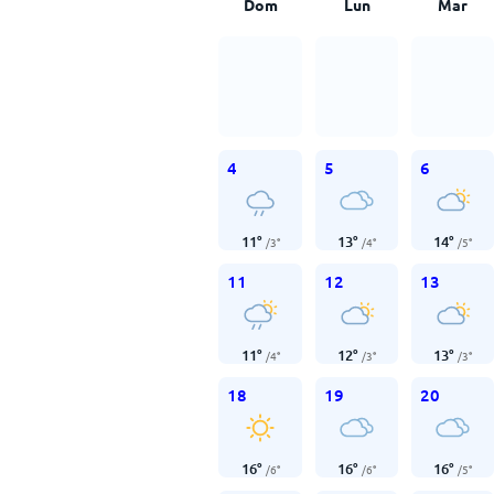
Dom
Lun
Mar
4
5
6
11
°
13
°
14
°
/
3
°
/
4
°
/
5
°
11
12
13
11
°
12
°
13
°
/
4
°
/
3
°
/
3
°
18
19
20
16
°
16
°
16
°
/
6
°
/
6
°
/
5
°