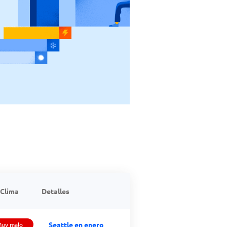
Clima
Detalles
Seattle en enero
uy malo