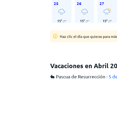
25
26
27
15
°
15
°
15
°
/
7
°
/
7
°
/
7
°
Haz clic el día que quieras para má
Vacaciones en Abril 2
🐇 Pascua de Resurrección -
5 de