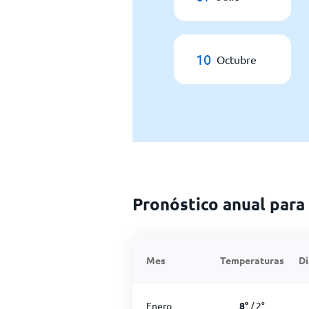
10
Octubre
Pronóstico anual para
Mes
Temperaturas
Dí
Enero
8
°
/
2
°