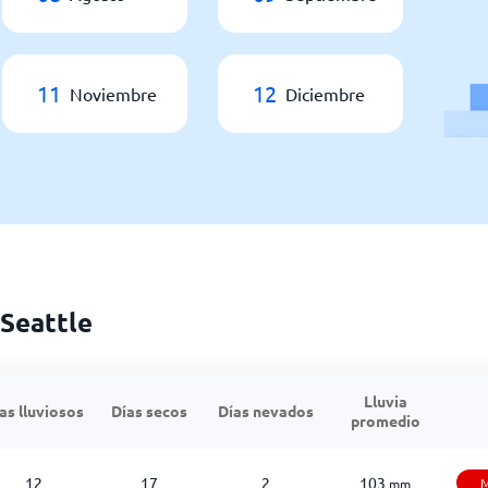
11
12
Noviembre
Diciembre
 Seattle
Lluvia
as lluviosos
Días secos
Días nevados
promedio
12
17
2
103
M
mm