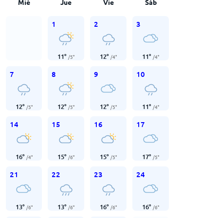
Mié
Jue
Vie
Sáb
1
2
3
11
°
12
°
11
°
/
5
°
/
4
°
/
4
°
7
8
9
10
12
°
12
°
12
°
11
°
/
5
°
/
5
°
/
5
°
/
4
°
14
15
16
17
16
°
15
°
15
°
17
°
/
4
°
/
6
°
/
5
°
/
5
°
21
22
23
24
13
°
13
°
16
°
16
°
/
6
°
/
6
°
/
6
°
/
6
°