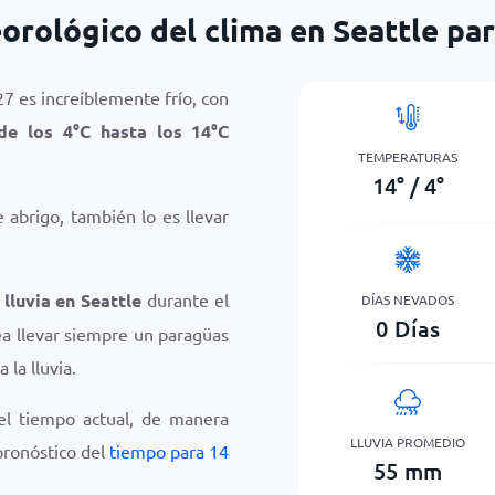
rológico del clima en Seattle par
27 es increíblemente frío, con
sde los
4
°
C
hasta los
14
°
C
TEMPERATURAS
14
°
/
4
°
abrigo, también lo es llevar
 lluvia en Seattle
durante el
DÍAS NEVADOS
0
Días
ea llevar siempre un paragüas
 la lluvia.
el tiempo actual, de manera
LLUVIA PROMEDIO
 pronóstico del
tiempo para 14
55
mm