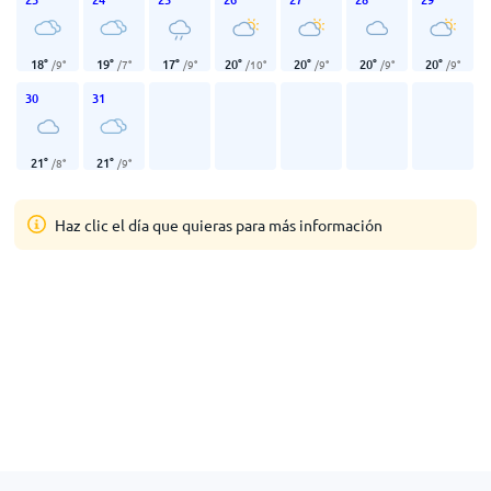
18
°
19
°
17
°
20
°
20
°
20
°
20
°
/
9
°
/
7
°
/
9
°
/
10
°
/
9
°
/
9
°
/
9
°
30
31
21
°
21
°
/
8
°
/
9
°
Haz clic el día que quieras para más información