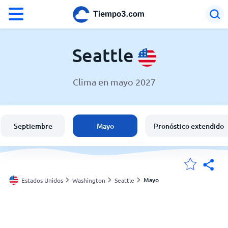
°F
°C
Seattle
Clima en mayo 2027
El clima en Seattle
Estados Unidos
Septiembre
Mayo
Pronóstico extendido
España
Argentina
Mayo
Estados Unidos
Washington
Seattle
Mis ubicaciones