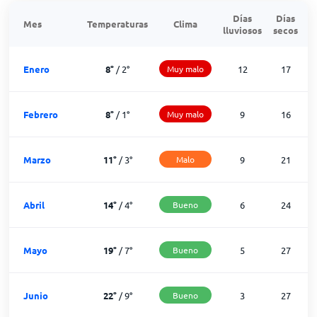
Días
Días
Mes
Temperaturas
Clima
lluviosos
secos
n
Enero
8
°
/
2
°
Muy malo
12
17
Febrero
8
°
/
1
°
Muy malo
9
16
Marzo
11
°
/
3
°
Malo
9
21
Abril
14
°
/
4
°
Bueno
6
24
Mayo
19
°
/
7
°
Bueno
5
27
Junio
22
°
/
9
°
Bueno
3
27