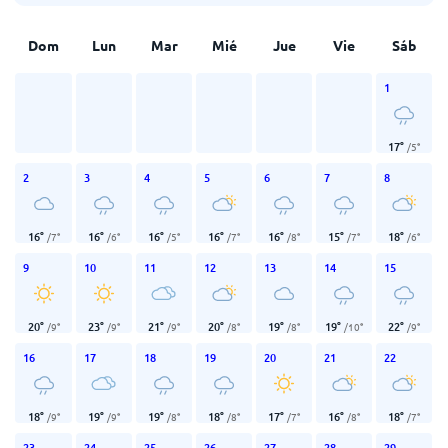
Dom
Lun
Mar
Mié
Jue
Vie
Sáb
1
17
°
/
5
°
2
3
4
5
6
7
8
16
°
16
°
16
°
16
°
16
°
15
°
18
°
/
7
°
/
6
°
/
5
°
/
7
°
/
8
°
/
7
°
/
6
°
9
10
11
12
13
14
15
20
°
23
°
21
°
20
°
19
°
19
°
22
°
/
9
°
/
9
°
/
9
°
/
8
°
/
8
°
/
10
°
/
9
°
16
17
18
19
20
21
22
18
°
19
°
19
°
18
°
17
°
16
°
18
°
/
9
°
/
9
°
/
8
°
/
8
°
/
7
°
/
8
°
/
7
°
23
24
25
26
27
28
29