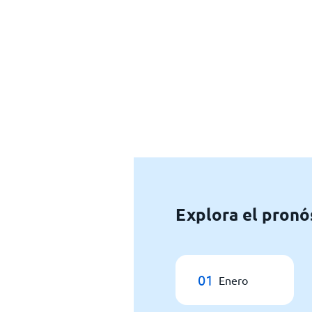
Explora el pronó
01
Enero