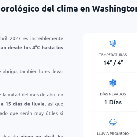
orológico del clima en Washington
bril 2027 es increíblemente
van desde los
4
°
C
hasta los
TEMPERATURAS
14
°
/
4
°
abrigo, también lo es llevar
 la mitad del mes de abril en
DÍAS NEVADOS
1
Días
 a 15 días de lluvia
, así que
dado que serán muy útiles si
LLUVIA PROMEDIO
 algo de
nieve en abril
. En