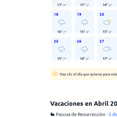
11
°
11
°
14
°
/
4
°
/
2
°
/
3
°
18
19
20
16
°
15
°
15
°
/
7
°
/
6
°
/
6
°
25
26
27
15
°
14
°
17
°
/
7
°
/
6
°
/
6
°
Haz clic el día que quieras para má
Vacaciones en Abril 2
🐇 Pascua de Resurrección -
5 de