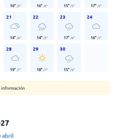
16
°
16
°
15
°
17
°
/
5
°
/
6
°
/
5
°
/
5
°
21
22
23
24
14
°
14
°
17
°
16
°
/
6
°
/
5
°
/
6
°
/
7
°
28
29
30
19
°
18
°
15
°
/
7
°
/
7
°
/
6
°
s información
027
 abril