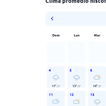
Clima promedio históri
Dom
Lun
Mar
4
5
6
11
°
13
°
14
°
/
3
°
/
5
°
/
5
°
11
12
13