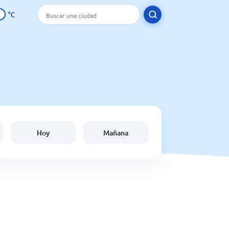
°C
Hoy
Mañana