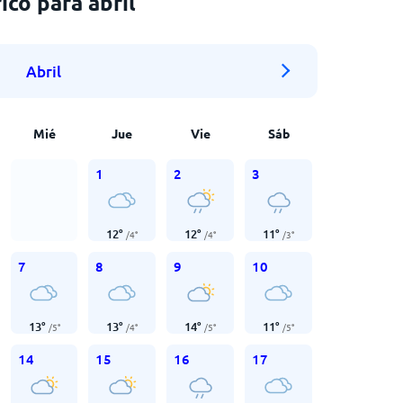
co para abril
Abril
Mié
Jue
Vie
Sáb
1
2
3
12
°
12
°
11
°
/
4
°
/
4
°
/
3
°
7
8
9
10
13
°
13
°
14
°
11
°
/
5
°
/
4
°
/
5
°
/
5
°
14
15
16
17