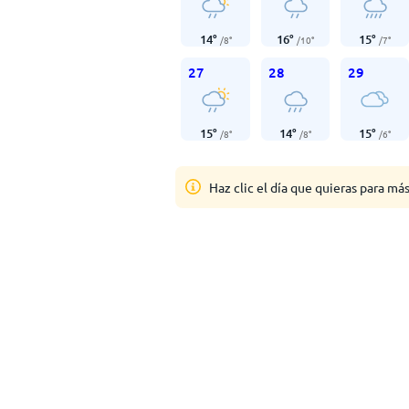
14
°
16
°
15
°
/
8
°
/
10
°
/
7
°
27
28
29
15
°
14
°
15
°
/
8
°
/
8
°
/
6
°
Haz clic el día que quieras para má