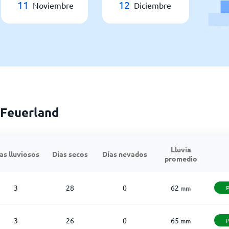
11
12
Noviembre
Diciembre
 Feuerland
Lluvia
as lluviosos
Días secos
Días nevados
promedio
3
28
0
62
mm
3
26
0
65
mm