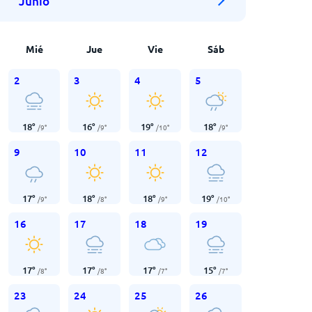
Junio
Mié
Jue
Vie
Sáb
2
3
4
5
18
°
16
°
19
°
18
°
/
9
°
/
9
°
/
10
°
/
9
°
9
10
11
12
17
°
18
°
18
°
19
°
/
9
°
/
8
°
/
9
°
/
10
°
16
17
18
19
17
°
17
°
17
°
15
°
/
8
°
/
8
°
/
7
°
/
7
°
23
24
25
26