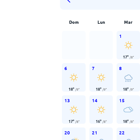
Dom
Lun
Mar
1
17
°
/
8
°
6
7
8
18
°
18
°
18
°
/
9
°
/
9
°
/
9
°
13
14
15
17
°
16
°
18
°
/
8
°
/
8
°
/
8
°
20
21
22