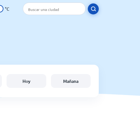
°C
Hoy
Mañana