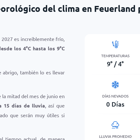
orológico del clima en Feuerland 
 2027 es increíblemente frío,
desde los
4
°
C
hasta los
9
°
C
TEMPERATURAS
9
°
/
4
°
abrigo, también lo es llevar
 la mitad del mes de junio en
DÍAS NEVADOS
0
Días
a 15 días de lluvia
, así que
dado que serán muy útiles si
LLUVIA PROMEDIO
el tiempo actual, de manera