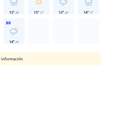
15
°
15
°
13
°
14
°
/
8
°
/
7
°
/
6
°
/
7
°
30
14
°
/
6
°
s información