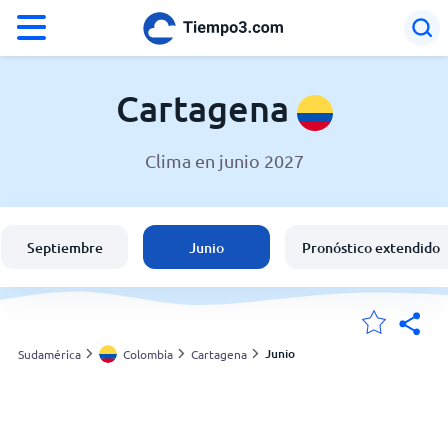
°F
°C
Cartagena
Clima en junio 2027
El clima en Cartagena
Colombia
Septiembre
Junio
Pronóstico extendido
España
Argentina
Junio
Sudamérica
Colombia
Cartagena
Mis ubicaciones