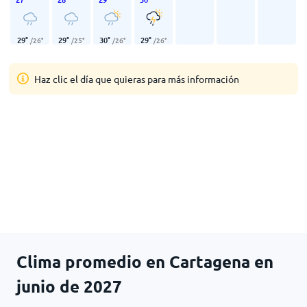
29
°
29
°
30
°
29
°
/
26
°
/
25
°
/
26
°
/
26
°
Haz clic el día que quieras para más información
Clima promedio en Cartagena en
junio de 2027