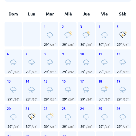
Dom
Lun
Mar
Mié
Jue
Vie
Sáb
1
2
3
4
5
29
°
29
°
30
°
30
°
29
°
/
26
°
/
26
°
/
26
°
/
26
°
/
26
°
6
7
8
9
10
11
12
29
°
29
°
29
°
29
°
29
°
29
°
29
°
/
26
°
/
26
°
/
25
°
/
26
°
/
26
°
/
26
°
/
26
°
13
14
15
16
17
18
19
29
°
28
°
29
°
29
°
29
°
30
°
29
°
/
26
°
/
26
°
/
26
°
/
26
°
/
26
°
/
26
°
/
26
°
20
21
22
23
24
25
26
29
°
30
°
30
°
29
°
29
°
29
°
29
°
/
26
°
/
26
°
/
26
°
/
26
°
/
26
°
/
25
°
/
25
°
27
28
29
30