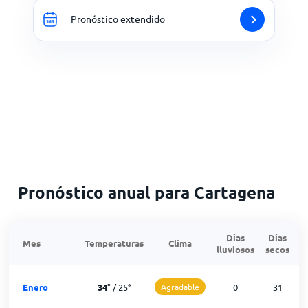
Pronóstico extendido
Pronóstico anual para Cartagena
Días
Días
Mes
Temperaturas
Clima
lluviosos
secos
n
Enero
34
°
/
25
°
Agradable
0
31