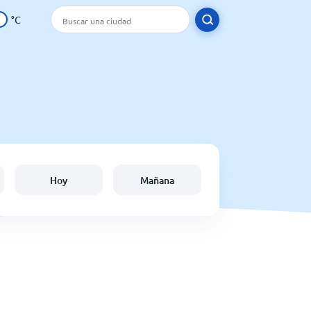
°C
Hoy
Mañana