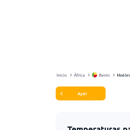
Histór
Inicio
África
Benín
Ayer
Temperaturas p