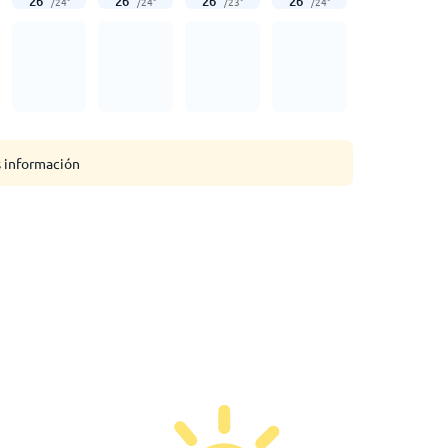
26
°
26
°
26
°
26
°
/
24
°
/
24
°
/
23
°
/
24
°
s información