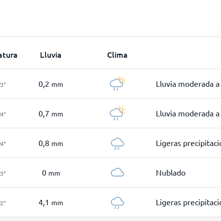
atura
Lluvia
Clima
0,2
Lluvia moderada a 
mm
23
°
0,7
Lluvia moderada a 
mm
24
°
0,8
Ligeras precipitac
mm
24
°
0
Nublado
mm
23
°
4,1
Ligeras precipitac
mm
22
°