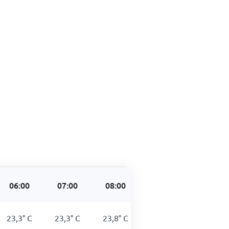
06:00
07:00
08:00
09:00
10:00
23,3
°
C
23,3
°
C
23,8
°
C
24,1
°
C
24,4
°
C