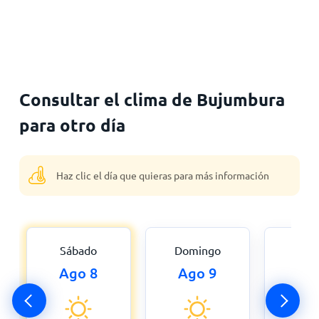
Consultar el clima de Bujumbura
para otro día
Haz clic el día que quieras para más información
Sábado
Domingo
Lu
Ago 8
Ago 9
Ago