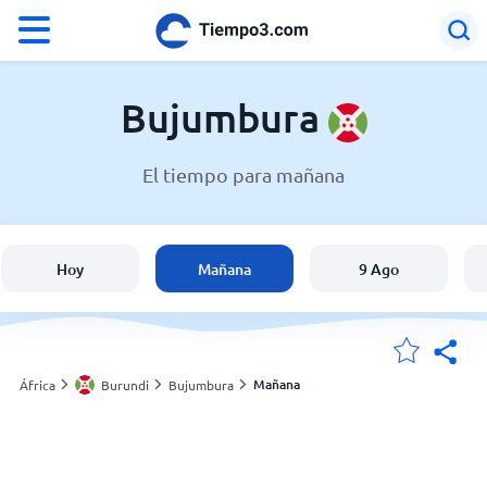
°F
°C
Bujumbura
El tiempo para mañana
El clima en Bujumbura
Burundi
Hoy
Mañana
9 Ago
España
Argentina
Mañana
África
Burundi
Bujumbura
Mis ubicaciones