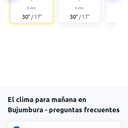
0
0
mm
0
mm
30
°
30
°
17
°
30
°
17
°
/
/
El clima para mañana en
Bujumbura - preguntas frecuentes