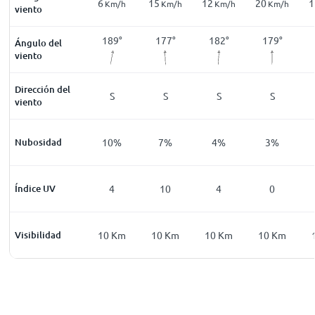
8
6
15
12
20
1
Km/h
Km/h
Km/h
Km/h
Km/h
Km/h
viento
64
°
62
°
189
°
177
°
182
°
179
°
Ángulo del
viento
Dirección del
ENE
ENE
S
S
S
S
viento
4
%
Nubosidad
4
%
10
%
7
%
4
%
3
%
0
Índice UV
0
4
10
4
0
0
Km
Visibilidad
10
Km
10
Km
10
Km
10
Km
10
Km