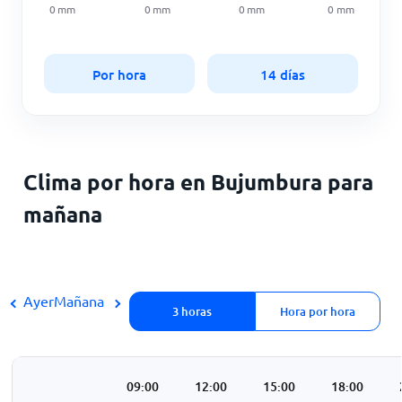
0
mm
0
mm
0
mm
0
mm
Por hora
14 días
Clima por hora en Bujumbura para
mañana
Ayer
Mañana
3 horas
Hora por hora
3:00
06:00
09:00
12:00
15:00
18:00