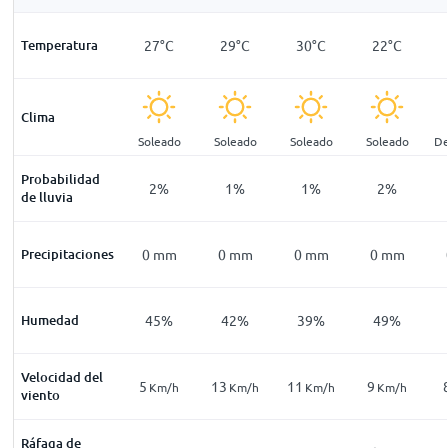
18
°
C
Temperatura
17
°
C
27
°
C
29
°
C
30
°
C
22
°
C
Clima
pejado
Despejado
Soleado
Soleado
Soleado
Soleado
De
Probabilidad
4
%
4
%
2
%
1
%
1
%
2
%
de lluvia
mm
Precipitaciones
0
mm
0
mm
0
mm
0
mm
0
mm
61
%
Humedad
60
%
45
%
42
%
39
%
49
%
Velocidad del
4
5
13
11
9
Km/h
Km/h
Km/h
Km/h
Km/h
Km/h
viento
Ráfaga de