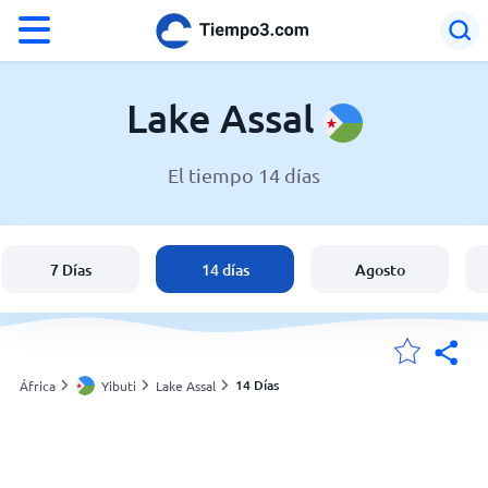
°F
°C
Lake Assal
El tiempo 14 días
El clima en Lake Assal
Yibuti
7 Días
14 días
Agosto
España
Argentina
14 Días
África
Yibuti
Lake Assal
Mis ubicaciones