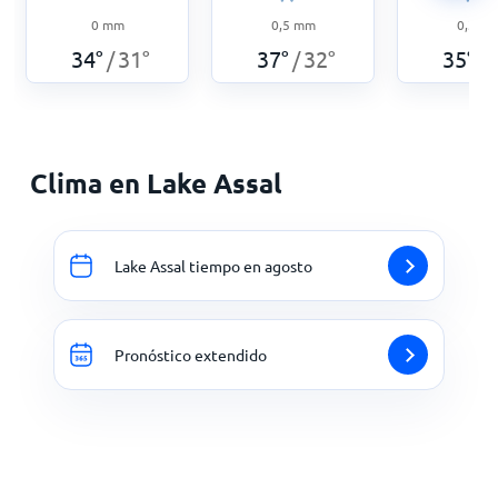
0
mm
0,5
mm
0,3
m
34
°
31
°
37
°
32
°
35
°
/
/
/
Clima en Lake Assal
Lake Assal tiempo en agosto
Pronóstico extendido