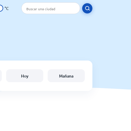
°C
Hoy
Mañana