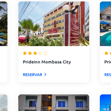
Prideinn Mombasa City
Pri
RESERVAR
RE