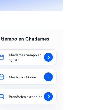
l tiempo en Ghadames
Ghadames tiempo en
agosto
Ghadames 14 días
Pronóstico extendido