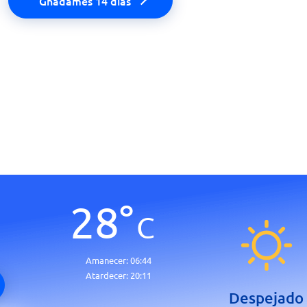
Ghadames 14 días
28
°
C
Amanecer:
06:44
Atardecer:
20:11
Despejado