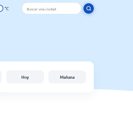
°C
Hoy
Mañana