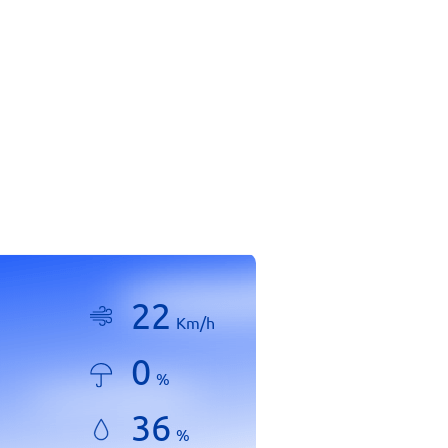
22
Km/h
0
%
36
%