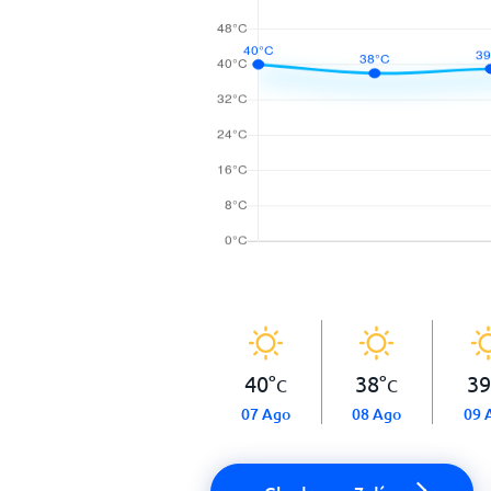
40
°
38
°
39
C
C
07 Ago
08 Ago
09 