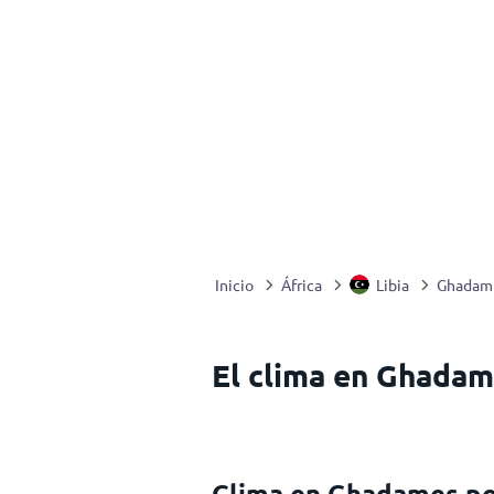
Inicio
África
Libia
Ghadam
El clima en Ghadam
Clima en Ghadames p