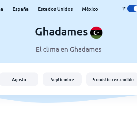
na
España
Estados Unidos
México
°F
Ghadames
El clima en Ghadames
Agosto
Septiembre
Pronóstico extendido