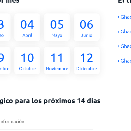
› Gha
3
04
05
06
› Gha
zo
Abril
Mayo
Junio
› Gha
9
10
11
12
› Gh
embre
Octubre
Noviembre
Diciembre
ico para los próximos 14 días
 información