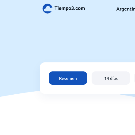
Argenti
Resumen
14 días