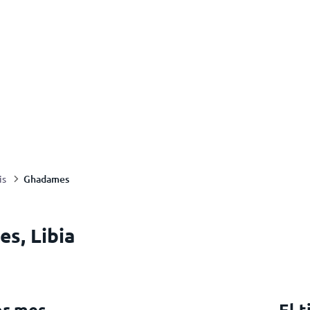
Ghadames
is
es, Libia
or mes
El 