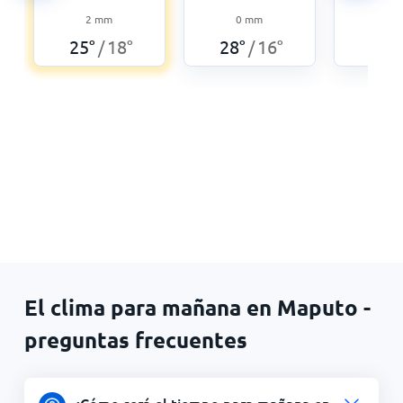
2
mm
0
mm
0,3
25
°
18
°
28
°
16
°
19
°
/
/
El clima para mañana en Maputo -
preguntas frecuentes