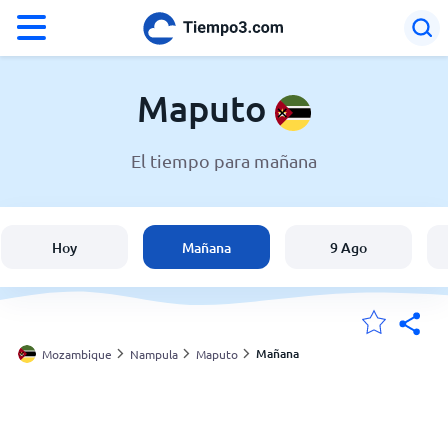
°F
°C
Maputo
El tiempo para mañana
El clima en Maputo
Mozambique
Hoy
Mañana
9 Ago
España
Argentina
Mañana
Mozambique
Nampula
Maputo
Mis ubicaciones