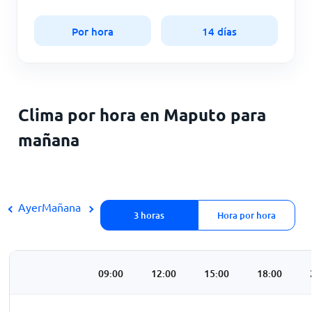
Por hora
14 días
Clima por hora en Maputo para
mañana
Ayer
Mañana
3 horas
Hora por hora
3:00
06:00
09:00
12:00
15:00
18:00