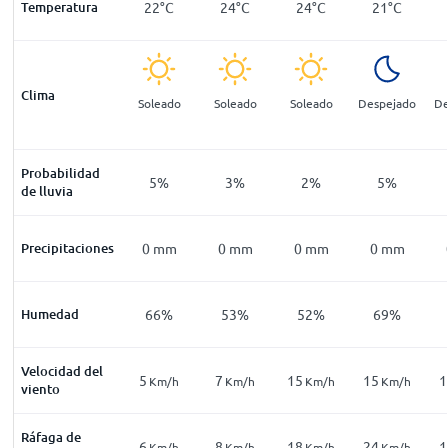
18
°
C
Temperatura
19
°
C
22
°
C
24
°
C
24
°
C
21
°
C
Clima
luvia
Parcialmente
Soleado
Soleado
Soleado
Despejado
De
erada a
nublado
ervalos
Probabilidad
32
%
17
%
5
%
3
%
2
%
5
%
de lluvia
1
mm
Precipitaciones
0
mm
0
mm
0
mm
0
mm
0
mm
88
%
Humedad
83
%
66
%
53
%
52
%
69
%
Velocidad del
6
5
7
15
15
1
Km/h
Km/h
Km/h
Km/h
Km/h
Km/h
viento
Ráfaga de
10
6
8
18
24
1
Km/h
Km/h
Km/h
Km/h
Km/h
Km/h