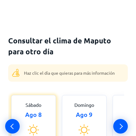
Consultar el clima de Maputo
para otro día
Haz clic el día que quieras para más información
Sábado
Domingo
Lu
Ago 8
Ago 9
Ago