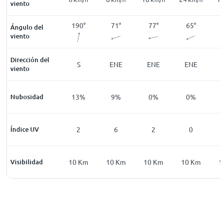
viento
208
°
207
°
190
°
71
°
77
°
65
°
Ángulo del
viento
Dirección del
SSW
SSW
S
ENE
ENE
ENE
viento
90
%
Nubosidad
56
%
13
%
9
%
0
%
0
%
0
Índice UV
0
2
6
2
0
0
Km
Visibilidad
10
Km
10
Km
10
Km
10
Km
10
Km