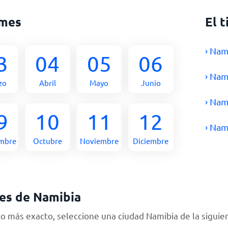
 mes
El 
› Nam
3
04
05
06
› Nam
zo
Abril
Mayo
Junio
› Nam
9
10
11
12
› Nam
embre
Octubre
Noviembre
Diciembre
es de Namibia
 más exacto, seleccione una ciudad Namibia de la siguien