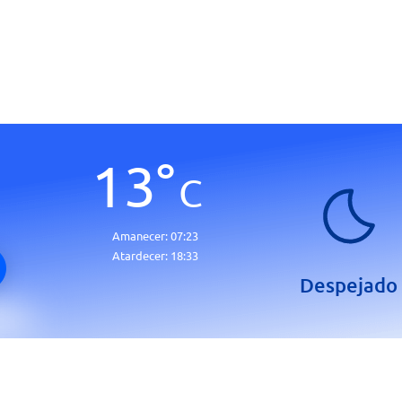
13
°
C
Amanecer:
07:23
Atardecer:
18:33
Despejado