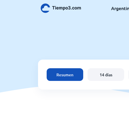
Argenti
Resumen
14 días