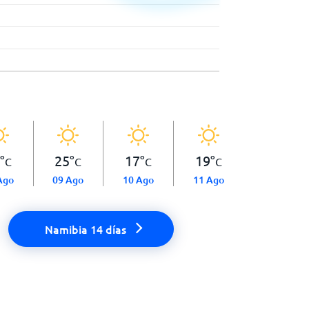
°
25
°
17
°
19
°
C
C
C
C
Ago
09 Ago
10 Ago
11 Ago
Namibia 14 días