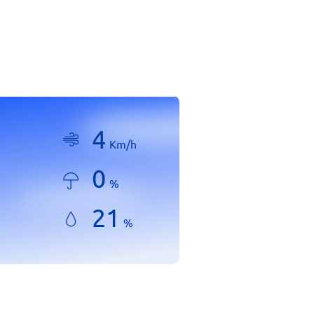
4
Km/h
0
%
21
%