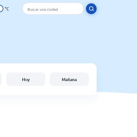
°C
Hoy
Mañana