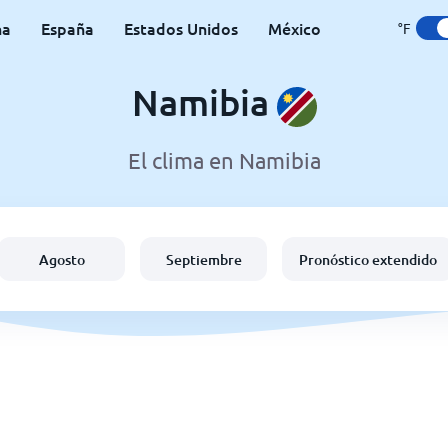
na
España
Estados Unidos
México
°F
Namibia
El clima en Namibia
Agosto
Septiembre
Pronóstico extendido