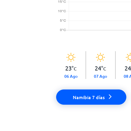
23
°
24
°
24
C
C
06 Ago
07 Ago
08 
Namibia 7 días