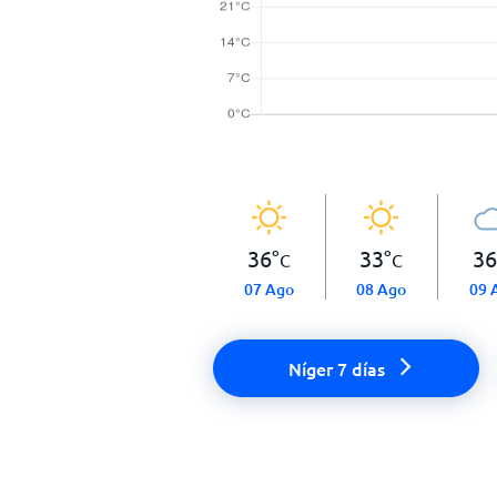
36
°
33
°
36
C
C
07 Ago
08 Ago
09 
Níger 7 días