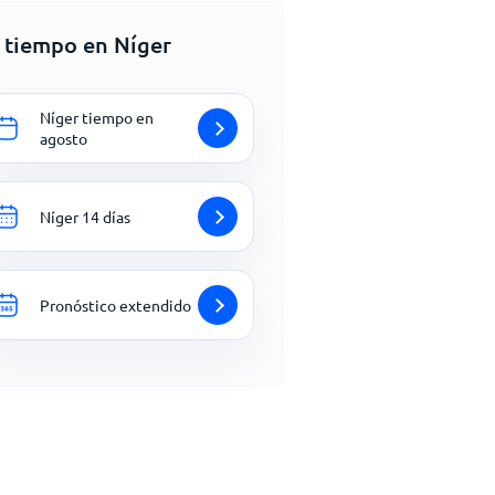
l tiempo en Níger
Níger tiempo en
agosto
Níger 14 días
Pronóstico extendido