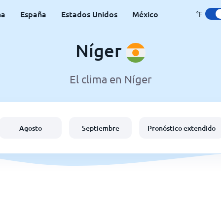
na
España
Estados Unidos
México
°F
Níger
El clima en Níger
Agosto
Septiembre
Pronóstico extendido