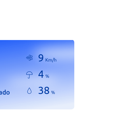
9
Km/h
4
%
38
lado
%