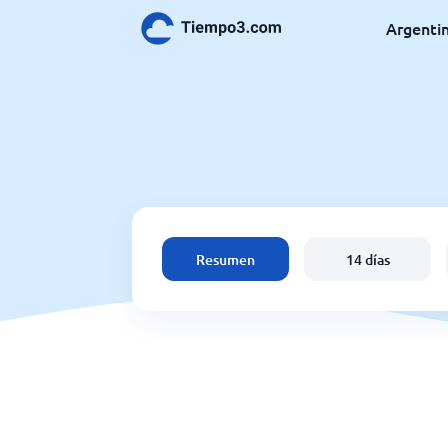
Argenti
Resumen
14 días