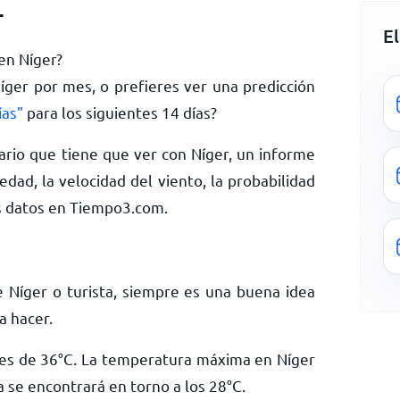
r
E
 en Níger?
Níger por mes, o prefieres ver una predicción
ías"
para los siguientes 14 días?
rio que tiene que ver con Níger, un informe
dad, la velocidad del viento, la probabilidad
s datos en Tiempo3.com.
 Níger o turista, siempre es una buena idea
a hacer.
es de
36
°
C
. La temperatura máxima en Níger
a se encontrará en torno a los
28
°
C
.