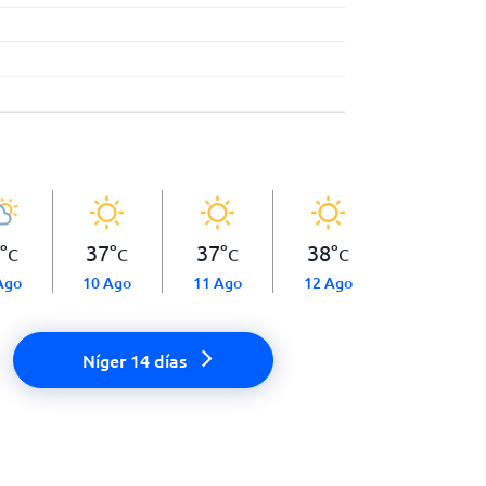
°
37
°
37
°
38
°
C
C
C
C
Ago
10 Ago
11 Ago
12 Ago
Níger 14 días