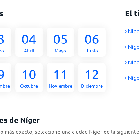
s
El 
› Níg
3
04
05
06
› Níg
zo
Abril
Mayo
Junio
› Níg
9
10
11
12
› Níg
embre
Octubre
Noviembre
Diciembre
es de Níger
 más exacto, seleccione una ciudad Níger de la siguiente 