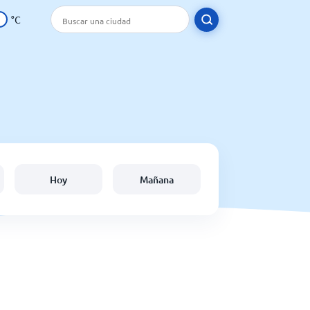
°C
Hoy
Mañana