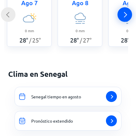
Ago 7
Ago 8
Ago 
0
mm
0
mm
0
mm
28
°
25
°
28
°
27
°
28
°
/
/
/
Clima en Senegal
Senegal tiempo en agosto
Pronóstico extendido