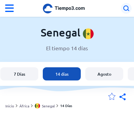
°F
°C
Senegal
El tiempo 14 días
El clima en Senegal
Senegal
7 Días
14 días
Agosto
España
Argentina
14 Días
Inicio
África
Senegal
Mis ubicaciones