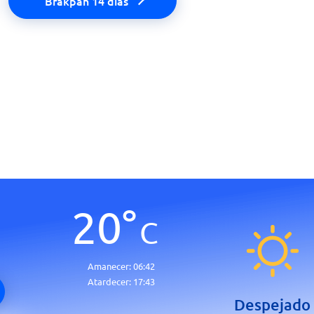
Brakpan 14 días
20
°
C
Amanecer:
06:42
Atardecer:
17:43
Despejado