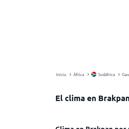
Inicio
África
Sudáfrica
Gau
El clima en Brakpan
Clima en Brakpan por