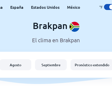
na
España
Estados Unidos
México
°F
Brakpan
El clima en Brakpan
Agosto
Septiembre
Pronóstico extendido