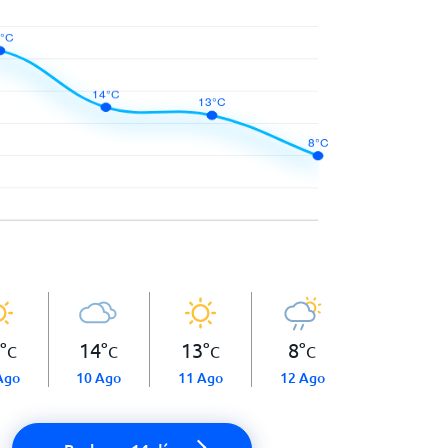
°
14
°
13
°
8
°
C
C
C
C
Ago
10 Ago
11 Ago
12 Ago