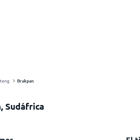
Brakpan
teng
, Sudáfrica
 mes
El 