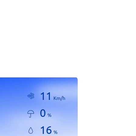
11
Km/h
0
%
16
%