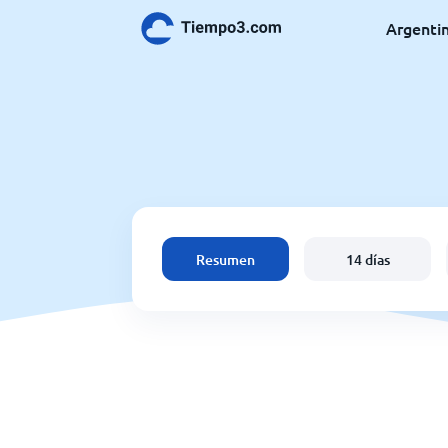
Argenti
Resumen
14 días