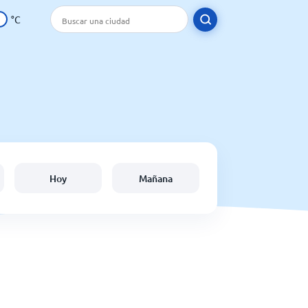
°C
Hoy
Mañana