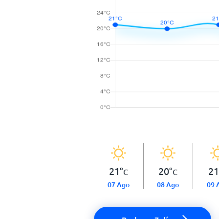
21
°
20
°
21
C
C
07 Ago
08 Ago
09 