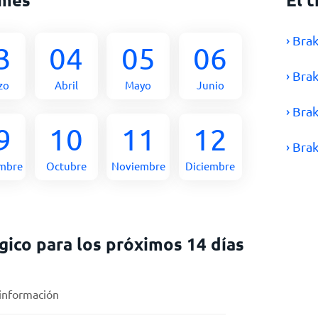
› Bra
3
04
05
06
› Bra
zo
Abril
Mayo
Junio
› Bra
9
10
11
12
› Bra
embre
Octubre
Noviembre
Diciembre
ico para los próximos 14 días
 información