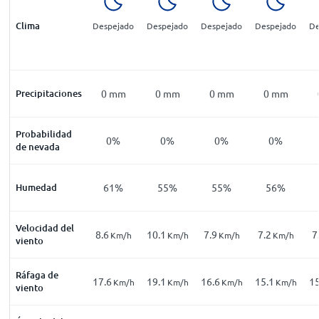
Clima
Despejado
Despejado
Despejado
Despejado
De
Precipitaciones
0
mm
0
mm
0
mm
0
mm
Probabilidad
0%
0%
0%
0%
de nevada
Humedad
61%
55%
55%
56%
Velocidad del
8.6
10.1
7.9
7.2
7
Km/h
Km/h
Km/h
Km/h
viento
Ráfaga de
17.6
19.1
16.6
15.1
15
Km/h
Km/h
Km/h
Km/h
viento