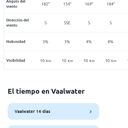
Ángulo del
182°
154°
169°
184°
viento
Dirección del
S
SSE
S
S
viento
Nubosidad
3%
3%
4%
8%
Visibilidad
10
10
10
10
Km
Km
Km
Km
El tiempo en Vaalwater
Vaalwater 14 días