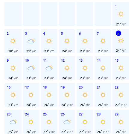
1
21
°
/
6
°
2
3
4
5
6
7
8
24
°
/
8
°
20
°
21
°
23
°
24
°
23
°
23
°
/
6
°
/
6
°
/
7
°
/
8
°
/
8
°
/
8
°
9
10
11
12
13
14
15
24
°
23
°
23
°
24
°
23
°
23
°
23
°
/
8
°
/
9
°
/
8
°
/
8
°
/
9
°
/
9
°
/
8
°
16
17
18
19
20
21
22
23
°
24
°
26
°
24
°
26
°
26
°
27
°
/
7
°
/
8
°
/
9
°
/
10
°
/
8
°
/
9
°
/
10
°
23
24
25
26
27
28
29
25
°
26
°
27
°
27
°
27
°
26
°
24
°
/
9
°
/
9
°
/
10
°
/
11
°
/
10
°
/
11
°
/
8
°