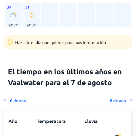
30
31
22
°
24
°
/
7
°
/
8
°
Haz clic el día que quieras para más información
El tiempo en los últimos años en
Vaalwater para el 7 de agosto
6 de ago
8 de ago
Año
Temperatura
Lluvia