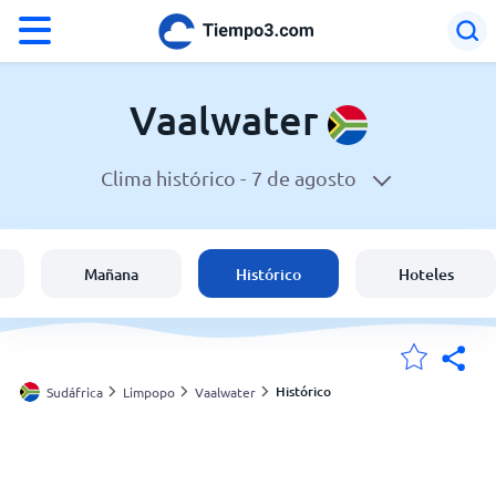
°F
°C
Vaalwater
Clima histórico -
7 de agosto
El clima en Vaalwater
Sudáfrica
Mañana
Histórico
Hoteles
España
Argentina
Histórico
Sudáfrica
Limpopo
Vaalwater
Mis ubicaciones