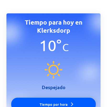
Tiempo para hoy en
Klerksdorp
10
°
C
Despejado
Tiempo por hora