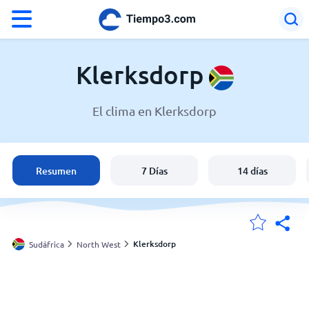
°F
°C
Klerksdorp
El clima en Klerksdorp
El clima en Klerksdorp
Sudáfrica
Resumen
7 Días
14 días
España
Argentina
Klerksdorp
Sudáfrica
North West
Mis ubicaciones