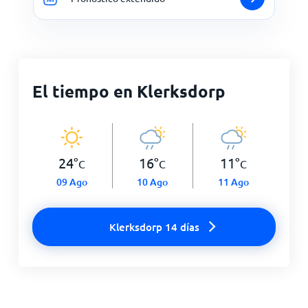
El tiempo en Klerksdorp
24
°
16
°
11
°
C
C
C
09 Ago
10 Ago
11 Ago
Klerksdorp 14 días