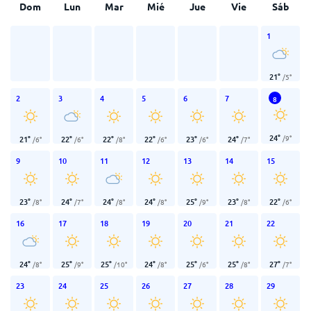
Dom
Lun
Mar
Mié
Jue
Vie
Sáb
1
21
°
/
5
°
2
3
4
5
6
7
8
24
°
/
9
°
21
°
22
°
22
°
22
°
23
°
24
°
/
6
°
/
6
°
/
8
°
/
6
°
/
6
°
/
7
°
9
10
11
12
13
14
15
23
°
24
°
24
°
24
°
25
°
23
°
22
°
/
8
°
/
7
°
/
8
°
/
8
°
/
9
°
/
8
°
/
6
°
16
17
18
19
20
21
22
24
°
25
°
25
°
24
°
25
°
25
°
27
°
/
8
°
/
9
°
/
10
°
/
8
°
/
6
°
/
8
°
/
7
°
23
24
25
26
27
28
29