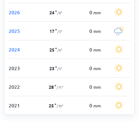
2026
0
24
°
mm
/
8
°
2025
0
17
°
mm
/
3
°
2024
0
25
°
mm
/
6
°
2023
0
23
°
mm
/
5
°
2022
0
28
°
mm
/
11
°
2021
0
25
°
mm
/
10
°