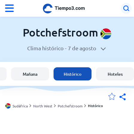
°F
°C
Potchefstroom
Clima histórico -
7 de agosto
El clima en Potchefstroom
Sudáfrica
Mañana
Histórico
Hoteles
España
Argentina
Histórico
Sudáfrica
North West
Potchefstroom
Mis ubicaciones