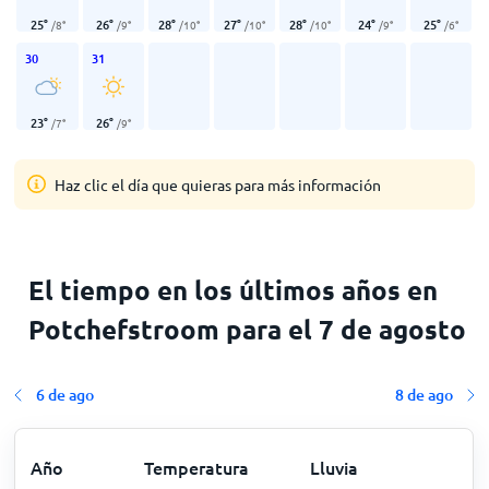
25
°
26
°
28
°
27
°
28
°
24
°
25
°
/
8
°
/
9
°
/
10
°
/
10
°
/
10
°
/
9
°
/
6
°
30
31
23
°
26
°
/
7
°
/
9
°
Haz clic el día que quieras para más información
El tiempo en los últimos años en
Potchefstroom para el 7 de agosto
6 de ago
8 de ago
Año
Temperatura
Lluvia