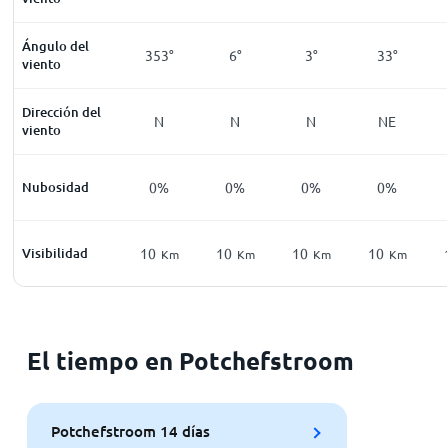
Ángulo del
353°
6°
3°
33°
viento
Dirección del
N
N
N
NE
viento
Nubosidad
0%
0%
0%
0%
Visibilidad
10
10
10
10
Km
Km
Km
Km
El tiempo en Potchefstroom
Potchefstroom 14 días