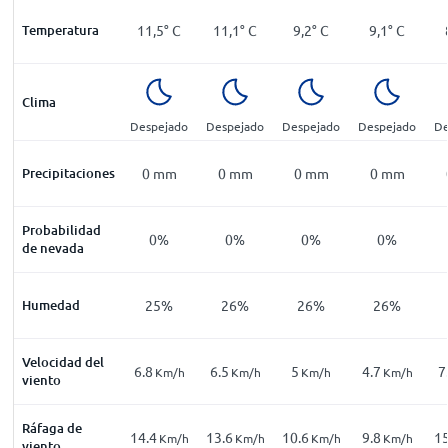
Temperatura
11,5
°
C
11,1
°
C
9,2
°
C
9,1
°
C
Clima
Despejado
Despejado
Despejado
Despejado
De
Precipitaciones
0
mm
0
mm
0
mm
0
mm
Probabilidad
0%
0%
0%
0%
de nevada
Humedad
25%
26%
26%
26%
Velocidad del
6.8
6.5
5
4.7
7
Km/h
Km/h
Km/h
Km/h
viento
Ráfaga de
14.4
13.6
10.6
9.8
15
Km/h
Km/h
Km/h
Km/h
viento