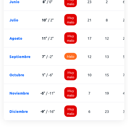
Junio
8
°
/
0
°
23
2
6
malo
Muy
Julio
10
°
/
2
°
21
8
2
malo
Muy
Agosto
11
°
/
2
°
17
12
2
malo
Septiembre
7
°
/
-2
°
Malo
12
13
5
Muy
Octubre
1
°
/
-6
°
10
15
7
malo
Muy
Noviembre
-5
°
/
-11
°
7
19
4
malo
Muy
Diciembre
-9
°
/
-16
°
6
23
3
malo