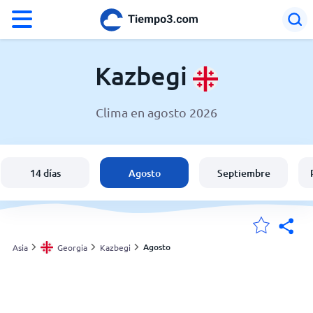
°F
°C
Kazbegi
Clima en agosto 2026
El clima en Kazbegi
Georgia
14 días
Agosto
Septiembre
España
Argentina
Agosto
Asia
Georgia
Kazbegi
Mis ubicaciones