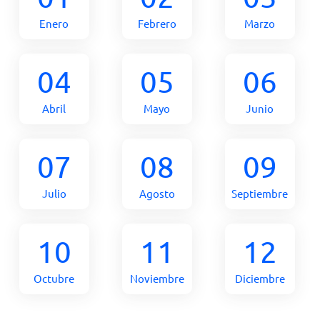
Enero
Febrero
Marzo
04
05
06
Abril
Mayo
Junio
07
08
09
Julio
Agosto
Septiembre
10
11
12
Octubre
Noviembre
Diciembre