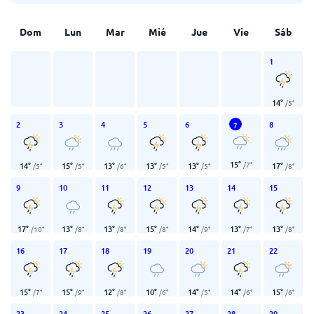
Dom
Lun
Mar
Mié
Jue
Vie
Sáb
1
14
°
/
5
°
2
3
4
5
6
8
7
15
°
/
7
°
14
°
15
°
13
°
13
°
13
°
17
°
/
5
°
/
5
°
/
6
°
/
5
°
/
5
°
/
8
°
9
10
11
12
13
14
15
17
°
13
°
13
°
15
°
14
°
13
°
13
°
/
10
°
/
8
°
/
8
°
/
8
°
/
9
°
/
7
°
/
8
°
16
17
18
19
20
21
22
15
°
15
°
12
°
10
°
14
°
14
°
15
°
/
7
°
/
9
°
/
8
°
/
6
°
/
5
°
/
6
°
/
6
°
23
24
25
26
27
28
29