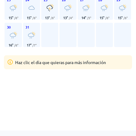
15
°
15
°
13
°
13
°
14
°
15
°
15
°
/
6
°
/
6
°
/
6
°
/
4
°
/
5
°
/
6
°
/
6
°
30
31
16
°
17
°
/
6
°
/
7
°
Haz clic el día que quieras para más información