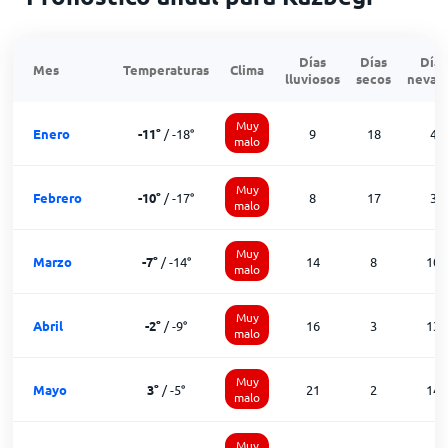
Días
Días
Días
Mes
Temperaturas
Clima
lluviosos
secos
nevad
Muy
Enero
-11
°
/
-18
°
9
18
4
malo
Muy
Febrero
-10
°
/
-17
°
8
17
3
malo
Muy
Marzo
-7
°
/
-14
°
14
8
10
malo
Muy
Abril
-2
°
/
-9
°
16
3
13
malo
Muy
Mayo
3
°
/
-5
°
21
2
14
malo
Muy