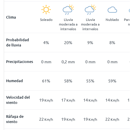
Clima
pejado
Soleado
Soleado
Lluvia
Lluvia
Nublado
Par
moderada a
moderada a
n
intervalos
intervalos
Probabilidad
7
%
7
%
4
%
20
%
9
%
8
%
de lluvia
mm
Precipitaciones
0
mm
0
mm
0,2
mm
0
mm
0
mm
72
%
Humedad
73
%
61
%
58
%
55
%
59
%
Velocidad del
13
19
17
14
14
1
Km/h
Km/h
Km/h
Km/h
Km/h
Km/h
viento
Ráfaga de
19
22
19
19
22
2
Km/h
Km/h
Km/h
Km/h
Km/h
Km/h
viento