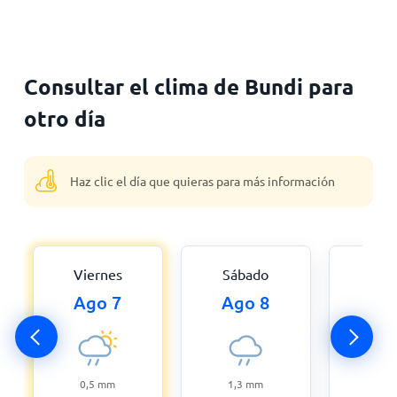
Consultar el clima de Bundi para
otro día
Haz clic el día que quieras para más información
Viernes
Sábado
Dom
Ago 7
Ago 8
Ag
0,5
mm
1,3
mm
5,3