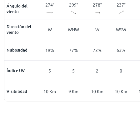
267
°
261
°
274
°
299
°
278
°
237
°
Ángulo del
viento
Dirección del
W
W
W
WNW
W
WSW
viento
14
%
Nubosidad
12
%
19
%
77
%
72
%
63
%
0
Índice UV
0
5
5
2
0
0
Km
Visibilidad
10
Km
10
Km
9
Km
10
Km
10
Km