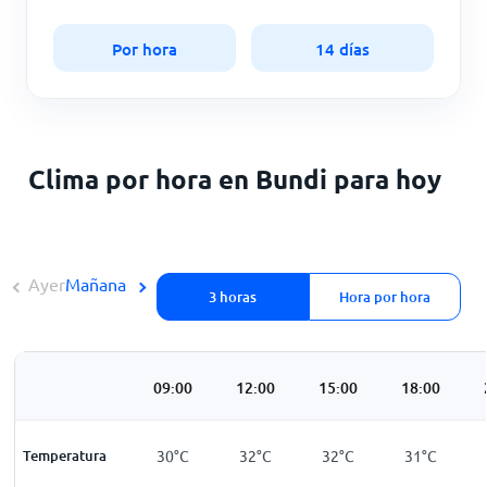
Por hora
14 días
Clima por hora en Bundi para hoy
Ayer
Mañana
3 horas
Hora por hora
3:00
06:00
09:00
12:00
15:00
18:00
28
°
C
Temperatura
27
°
C
30
°
C
32
°
C
32
°
C
31
°
C