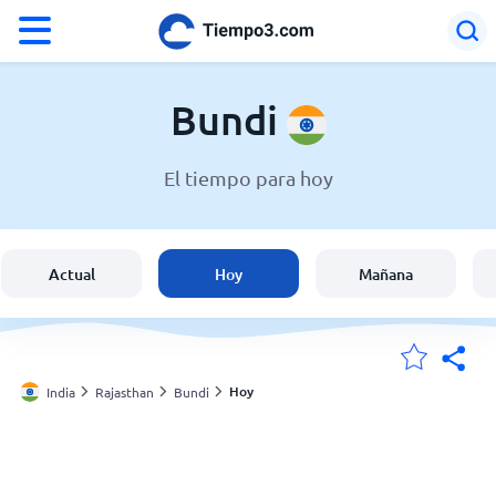
°F
°C
Bundi
El tiempo para hoy
El clima en Bundi
India
Actual
Hoy
Mañana
España
Argentina
Hoy
India
Rajasthan
Bundi
Mis ubicaciones