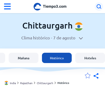
°F
°C
Chittaurgarh
Clima histórico -
7 de agosto
El clima en Chittaurgarh
India
Mañana
Histórico
Hoteles
España
Argentina
Histórico
India
Rajasthan
Chittaurgarh
Mis ubicaciones