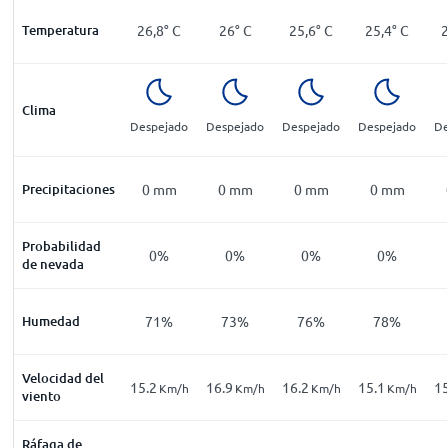
Temperatura
26,8
°
C
26
°
C
25,6
°
C
25,4
°
C
Clima
Despejado
Despejado
Despejado
Despejado
De
Precipitaciones
0
mm
0
mm
0
mm
0
mm
Probabilidad
0%
0%
0%
0%
de nevada
Humedad
71%
73%
76%
78%
Velocidad del
15.2
16.9
16.2
15.1
15
Km/h
Km/h
Km/h
Km/h
viento
Ráfaga de