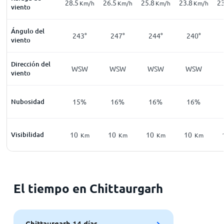
28.5
26.5
25.8
23.8
23
Km/h
Km/h
Km/h
Km/h
viento
Ángulo del
243°
247°
244°
240°
viento
Dirección del
WSW
WSW
WSW
WSW
viento
Nubosidad
15%
16%
16%
16%
Visibilidad
10
10
10
10
Km
Km
Km
Km
El tiempo en Chittaurgarh
Chittaurgarh 14 días