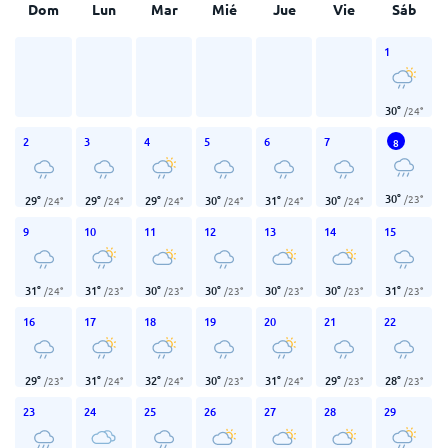
Dom
Lun
Mar
Mié
Jue
Vie
Sáb
1
30
°
/
24
°
2
3
4
5
6
7
8
30
°
/
23
°
29
°
29
°
29
°
30
°
31
°
30
°
/
24
°
/
24
°
/
24
°
/
24
°
/
24
°
/
24
°
9
10
11
12
13
14
15
31
°
31
°
30
°
30
°
30
°
30
°
31
°
/
24
°
/
23
°
/
23
°
/
23
°
/
23
°
/
23
°
/
23
°
16
17
18
19
20
21
22
29
°
31
°
32
°
30
°
31
°
29
°
28
°
/
23
°
/
24
°
/
24
°
/
23
°
/
24
°
/
23
°
/
23
°
23
24
25
26
27
28
29