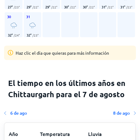
27
°
29
°
29
°
30
°
30
°
31
°
31
°
/
23
°
/
22
°
/
22
°
/
22
°
/
22
°
/
22
°
/
23
°
30
31
32
°
32
°
/
24
°
/
23
°
Haz clic el día que quieras para más información
El tiempo en los últimos años en
Chittaurgarh para el 7 de agosto
6 de ago
8 de ago
Año
Temperatura
Lluvia