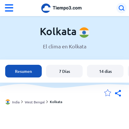
°F
°C
Kolkata
El clima en Kolkata
El clima en Kolkata
India
Resumen
7 Días
14 días
España
Argentina
Kolkata
India
West Bengal
Mis ubicaciones