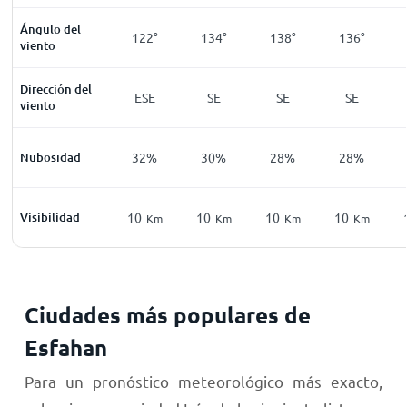
Ángulo del
122°
134°
138°
136°
viento
Dirección del
ESE
SE
SE
SE
viento
Nubosidad
32%
30%
28%
28%
Visibilidad
10
10
10
10
Km
Km
Km
Km
Ciudades más populares de
Esfahan
Para un pronóstico meteorológico más exacto,