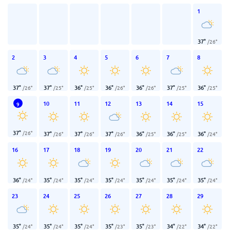
1
37
°
/
26
°
2
3
4
5
6
7
8
37
°
37
°
36
°
36
°
36
°
37
°
36
°
/
26
°
/
25
°
/
25
°
/
26
°
/
26
°
/
25
°
/
25
°
10
11
12
13
14
15
9
37
°
/
26
°
37
°
37
°
37
°
36
°
36
°
36
°
/
26
°
/
26
°
/
26
°
/
25
°
/
25
°
/
24
°
16
17
18
19
20
21
22
36
°
35
°
35
°
35
°
35
°
35
°
35
°
/
24
°
/
24
°
/
24
°
/
24
°
/
24
°
/
24
°
/
24
°
23
24
25
26
27
28
29
35
°
35
°
35
°
35
°
35
°
34
°
34
°
/
24
°
/
24
°
/
24
°
/
23
°
/
23
°
/
22
°
/
22
°