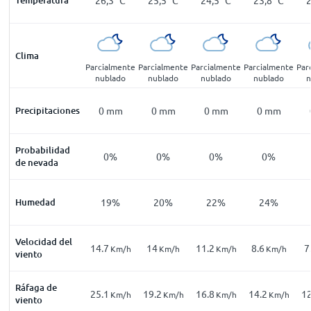
Clima
Parcialmente
Parcialmente
Parcialmente
Parcialmente
Par
nublado
nublado
nublado
nublado
n
Precipitaciones
0
mm
0
mm
0
mm
0
mm
Probabilidad
0%
0%
0%
0%
de nevada
Humedad
19%
20%
22%
24%
Velocidad del
14.7
14
11.2
8.6
7
Km/h
Km/h
Km/h
Km/h
viento
Ráfaga de
25.1
19.2
16.8
14.2
12
Km/h
Km/h
Km/h
Km/h
viento