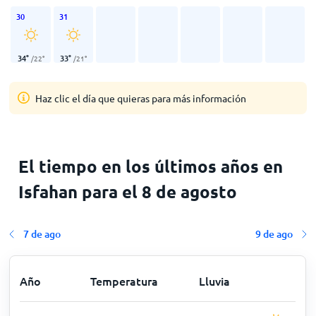
30
31
34
°
33
°
/
22
°
/
21
°
Haz clic el día que quieras para más información
El tiempo en los últimos años en
Isfahan para el 8 de agosto
7 de ago
9 de ago
Año
Temperatura
Lluvia