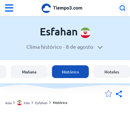
°F
°C
Esfahan
Clima histórico -
8 de agosto
El clima en Esfahan
Irán
Mañana
Histórico
Hoteles
España
Argentina
Histórico
Asia
Irán
Esfahan
Mis ubicaciones