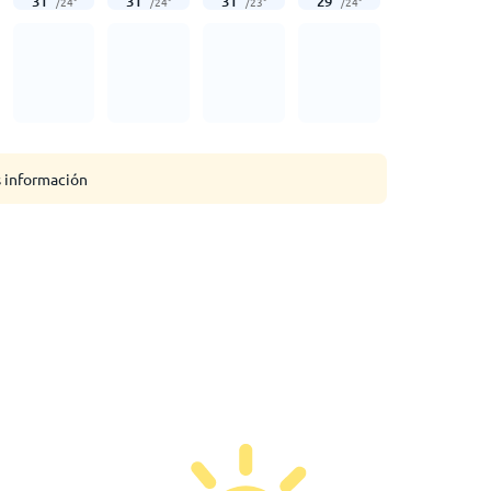
31
°
31
°
31
°
29
°
/
24
°
/
24
°
/
23
°
/
24
°
s información