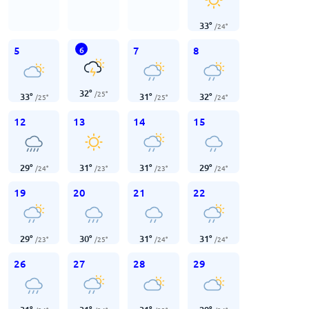
33
°
/
24
°
5
7
8
6
32
°
/
25
°
33
°
31
°
32
°
/
25
°
/
25
°
/
24
°
12
13
14
15
29
°
31
°
31
°
29
°
/
24
°
/
23
°
/
23
°
/
24
°
19
20
21
22
29
°
30
°
31
°
31
°
/
23
°
/
25
°
/
24
°
/
24
°
26
27
28
29