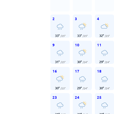
2
3
4
33
°
33
°
32
°
/
25
°
/
25
°
/
25
°
9
10
11
31
°
30
°
29
°
/
25
°
/
24
°
/
24
°
16
17
18
30
°
29
°
30
°
/
23
°
/
24
°
/
24
°
23
24
25