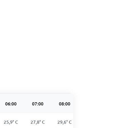
06:00
07:00
08:00
09:00
10:00
25,9
°
C
27,8
°
C
29,6
°
C
30,9
°
C
32,2
°
C