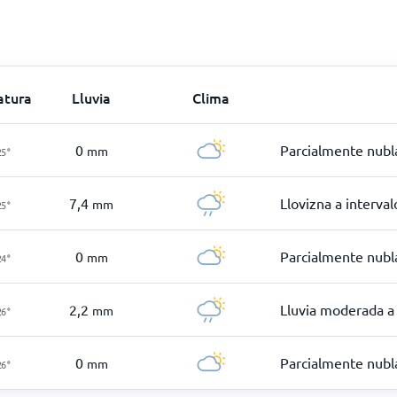
atura
Lluvia
Clima
0
Parcialmente nubl
mm
25
°
7,4
Llovizna a interval
mm
25
°
0
Parcialmente nubl
mm
24
°
2,2
Lluvia moderada a 
mm
26
°
0
Parcialmente nubl
mm
26
°