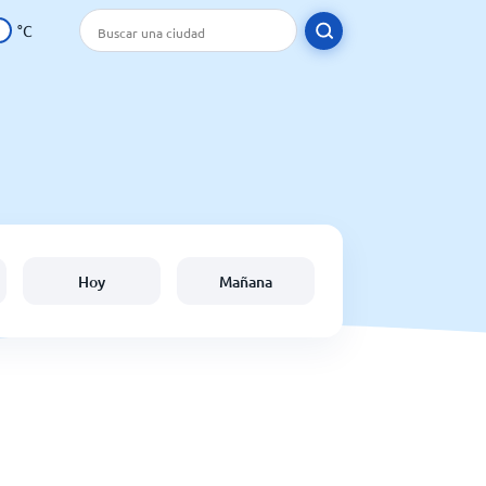
°C
Hoy
Mañana