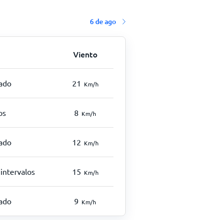
6 de ago
Viento
ado
21
Km/h
os
8
Km/h
ado
12
Km/h
intervalos
15
Km/h
ado
9
Km/h