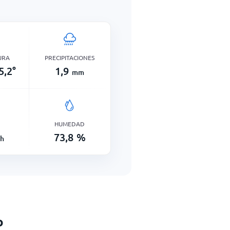
URA
PRECIPITACIONES
5,2
°
1,9
mm
HUMEDAD
73,8
%
h
o