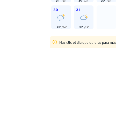
31
°
30
°
30
°
/
25
°
/
24
°
/
25
°
30
31
30
°
30
°
/
24
°
/
24
°
Haz clic el día que quieras para má