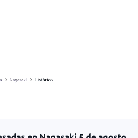
Histórico
a
Nagasaki
asadas en Nagasaki
5 de agosto