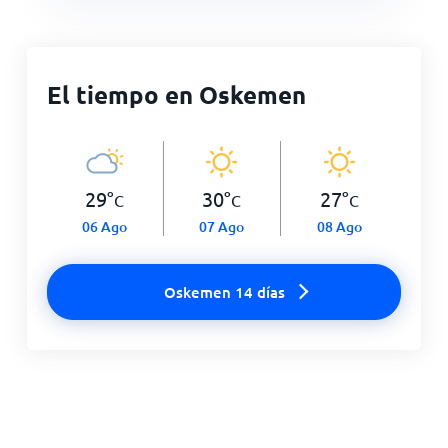
El tiempo en Oskemen
29
°
30
°
27
°
C
C
C
06 Ago
07 Ago
08 Ago
Oskemen 14 días