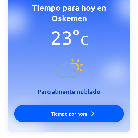
Tiempo para hoy en
Oskemen
23
°
C
Parcialmente nublado
Tiempo por hora