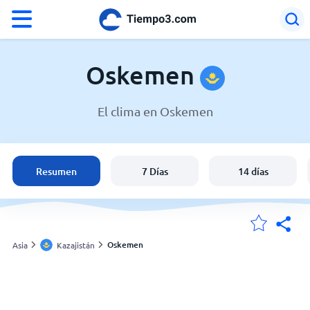
°F
°C
Oskemen
El clima en Oskemen
El clima en Oskemen
Kazajistán
Resumen
7 Días
14 días
España
Argentina
Oskemen
Asia
Kazajistán
Mis ubicaciones