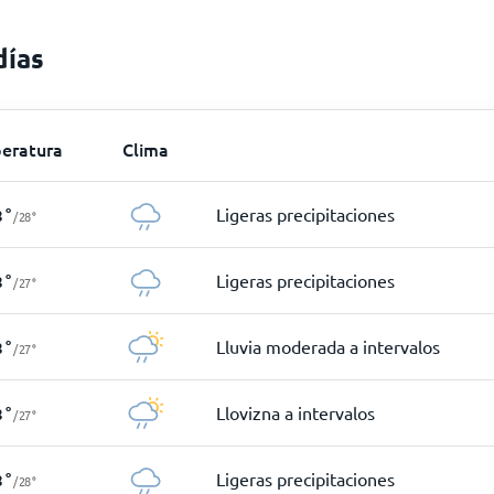
días
eratura
Clima
Ligeras precipitaciones
8
°
/
28
°
Ligeras precipitaciones
8
°
/
27
°
Lluvia moderada a intervalos
8
°
/
27
°
Llovizna a intervalos
8
°
/
27
°
Ligeras precipitaciones
8
°
/
28
°