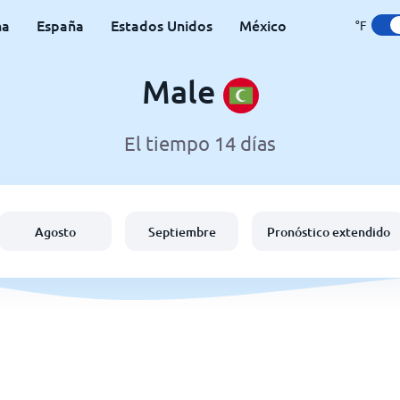
na
España
Estados Unidos
México
°F
Male
El tiempo 14 días
Agosto
Septiembre
Pronóstico extendido