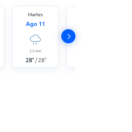
Martes
Miércoles
Ago 11
Ago 12
2,3
mm
5
mm
28
°
28
°
28
°
27
°
/
/