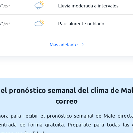
Lluvia moderada a intervalos
8
°
/
27
°
Parcialmente nublado
8
°
/
27
°
Más adelante
 el pronóstico semanal del clima de Mal
correo
hora para recibir el pronóstico semanal de Male direc
ntrada de forma gratuita. Prepárate para todas las 