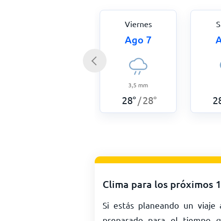
Viernes
S
Ago 7
A
3,5
mm
28
°
28
°
2
/
Clima para los próximos 1
Si estás planeando un viaje
preparado para el tiempo q