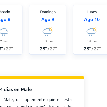
ábado
Domingo
Lunes
go 8
Ago 9
Ago 10
7
mm
1,3
mm
1,8
mm
8
°
27
°
28
°
27
°
28
°
27
°
/
/
/
4 días en Male
 a Male, o simplemente quieres estar
ue sea, nuestro pronóstico para los