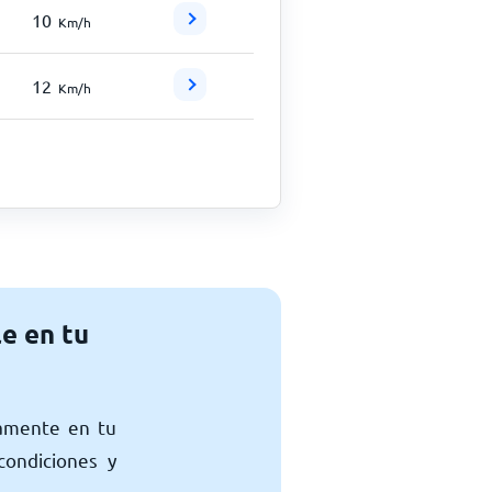
10
Km/h
12
Km/h
e en tu
tamente en tu
condiciones y