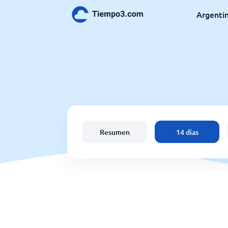
Argenti
Resumen
14 días