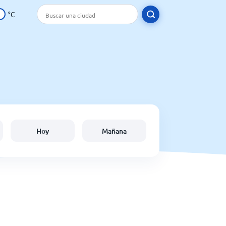
°C
Hoy
Mañana