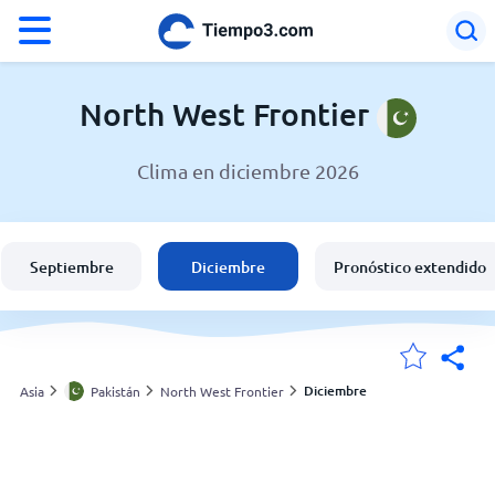
°F
°C
North West Frontier
Clima en diciembre 2026
El clima en North West Frontier
Pakistán
Septiembre
Diciembre
Pronóstico extendido
España
Argentina
Diciembre
Asia
Pakistán
North West Frontier
Mis ubicaciones