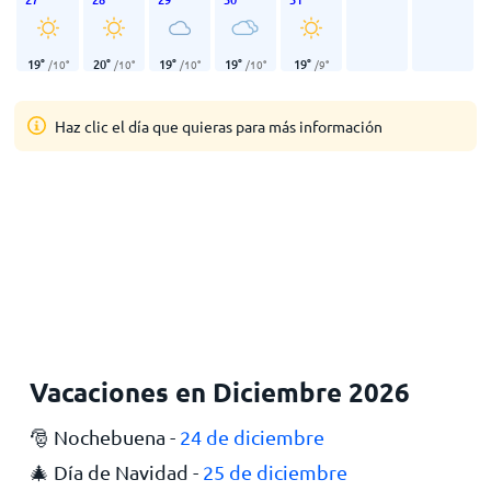
19
°
20
°
19
°
19
°
19
°
/
10
°
/
10
°
/
10
°
/
10
°
/
9
°
Haz clic el día que quieras para más información
Vacaciones en Diciembre 2026
🎅 Nochebuena -
24 de diciembre
🎄 Día de Navidad -
25 de diciembre