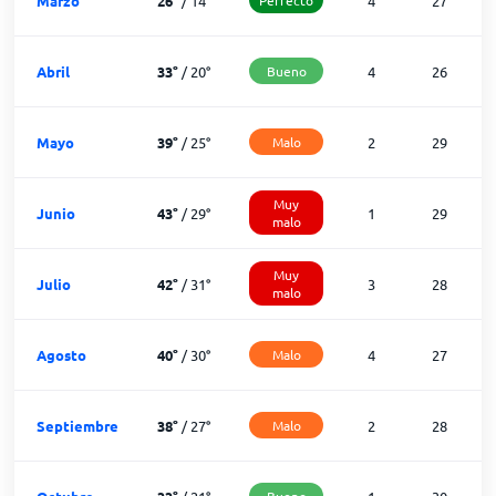
Marzo
26
°
/
14
°
4
27
Abril
33
°
/
20
°
Bueno
4
26
Mayo
39
°
/
25
°
Malo
2
29
Muy
Junio
43
°
/
29
°
1
29
malo
Muy
Julio
42
°
/
31
°
3
28
malo
Agosto
40
°
/
30
°
Malo
4
27
Septiembre
38
°
/
27
°
Malo
2
28
Bueno