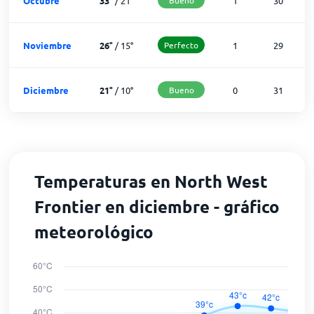
Octubre
33
°
/
21
°
1
30
Noviembre
26
°
/
15
°
Perfecto
1
29
Diciembre
21
°
/
10
°
Bueno
0
31
Temperaturas en North West
Frontier en diciembre - gráfico
meteorológico