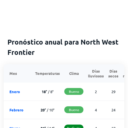
Pronóstico anual para North West
Frontier
Días
Días
Mes
Temperaturas
Clima
lluviosos
secos
ne
Enero
18
°
/
8
°
Bueno
2
29
Febrero
20
°
/
10
°
Bueno
4
24
Perfecto