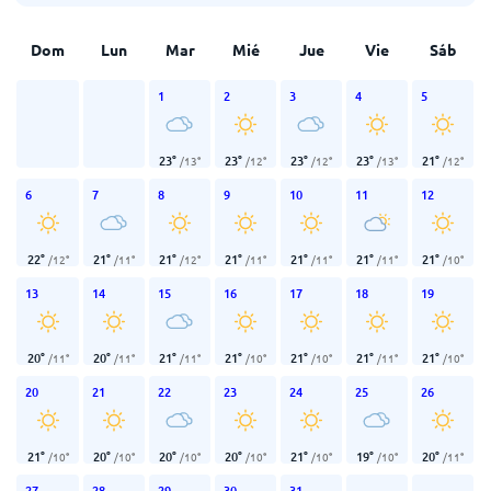
Dom
Lun
Mar
Mié
Jue
Vie
Sáb
1
2
3
4
5
23
°
23
°
23
°
23
°
21
°
/
13
°
/
12
°
/
12
°
/
13
°
/
12
°
6
7
8
9
10
11
12
22
°
21
°
21
°
21
°
21
°
21
°
21
°
/
12
°
/
11
°
/
12
°
/
11
°
/
11
°
/
11
°
/
10
°
13
14
15
16
17
18
19
20
°
20
°
21
°
21
°
21
°
21
°
21
°
/
11
°
/
11
°
/
11
°
/
10
°
/
10
°
/
11
°
/
10
°
20
21
22
23
24
25
26
21
°
20
°
20
°
20
°
21
°
19
°
20
°
/
10
°
/
10
°
/
10
°
/
10
°
/
10
°
/
10
°
/
11
°
27
28
29
30
31