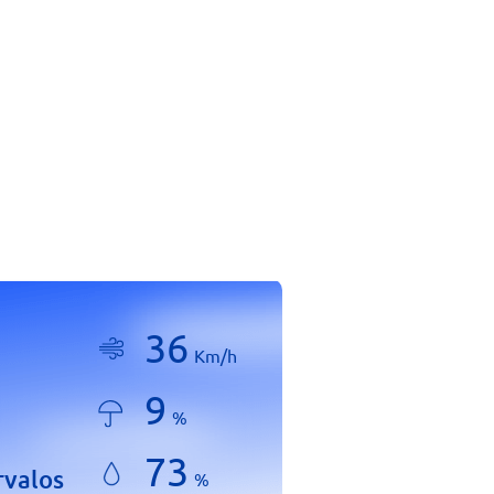
36
Km/h
9
%
73
rvalos
%