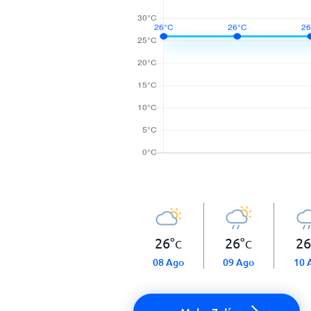
26
°
26
°
26
C
C
08 Ago
09 Ago
10 