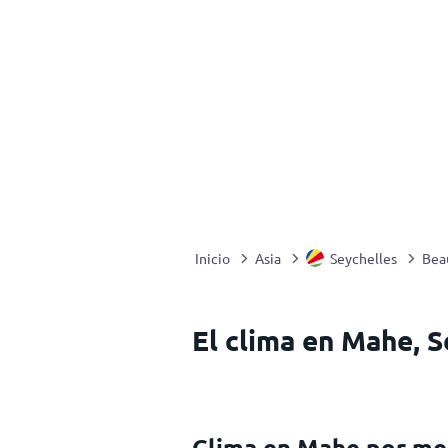
Inicio
Asia
Seychelles
Bea
El clima en Mahe, S
Clima en Mahe por me