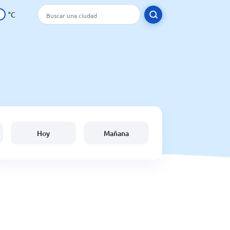
°C
Hoy
Mañana