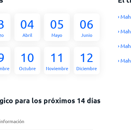
› Mah
3
04
05
06
› Mah
zo
Abril
Mayo
Junio
› Mah
9
10
11
12
› Mah
embre
Octubre
Noviembre
Diciembre
ico para los próximos 14 días
 información