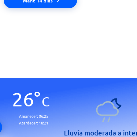
Mahe 14 días
26
°
C
Amanecer:
06:25
Atardecer:
18:21
Lluvia moderada a inte