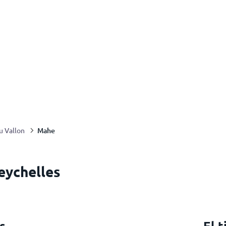
Mahe
u Vallon
eychelles
s
El 