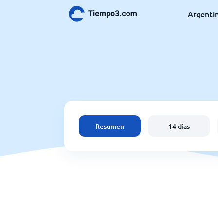
Argenti
Resumen
14 días