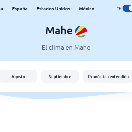
na
España
Estados Unidos
México
°F
Mahe
El clima en Mahe
Agosto
Septiembre
Pronóstico extendido