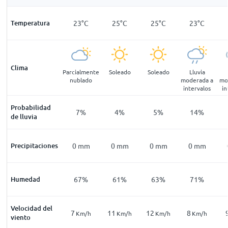
21
°
C
Temperatura
20
°
C
23
°
C
25
°
C
25
°
C
23
°
C
Clima
blado
Parcialmente
Parcialmente
Soleado
Soleado
Lluvia
nublado
nublado
moderada a
mo
intervalos
in
Probabilidad
18
%
13
%
7
%
4
%
5
%
14
%
de lluvia
mm
Precipitaciones
0
mm
0
mm
0
mm
0
mm
0
mm
81
%
Humedad
81
%
67
%
61
%
63
%
71
%
Velocidad del
3
7
11
12
8
Km/h
Km/h
Km/h
Km/h
Km/h
Km/h
viento