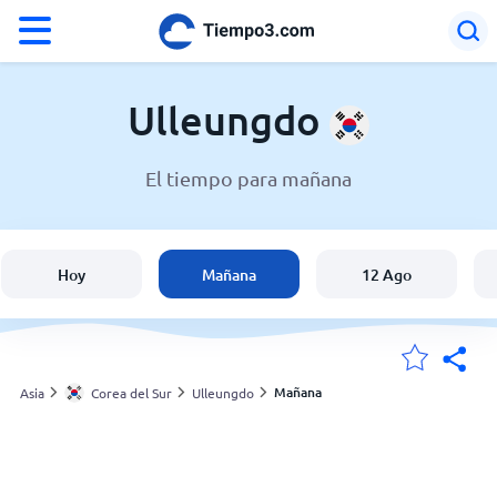
°F
°C
Ulleungdo
El tiempo para mañana
El clima en Ulleungdo
Corea del Sur
Hoy
Mañana
12 Ago
España
Argentina
Mañana
Asia
Corea del Sur
Ulleungdo
Mis ubicaciones