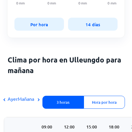
0
mm
0
mm
0
mm
0
mm
Por hora
14 días
Clima por hora en Ulleungdo para
mañana
Ayer
Mañana
3 horas
Hora por hora
3:00
06:00
09:00
12:00
15:00
18:00