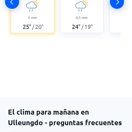
0
mm
0,5
mm
13,3
25
°
20
°
24
°
19
°
24
°
/
/
El clima para mañana en
Ulleungdo - preguntas frecuentes