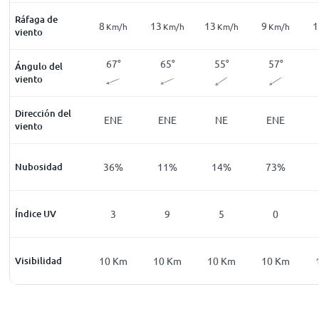
Ráfaga de
5
8
13
13
9
1
Km/h
Km/h
Km/h
Km/h
Km/h
Km/h
viento
90
°
73
°
67
°
65
°
55
°
57
°
Ángulo del
viento
Dirección del
E
ENE
ENE
ENE
NE
ENE
viento
71
%
Nubosidad
42
%
36
%
11
%
14
%
73
%
0
Índice UV
0
3
9
5
0
0
Km
Visibilidad
10
Km
10
Km
10
Km
10
Km
10
Km