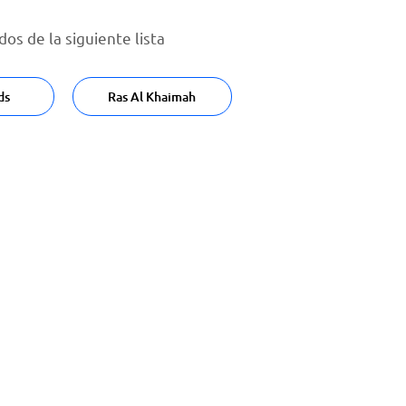
s de la siguiente lista
ds
Ras Al Khaimah