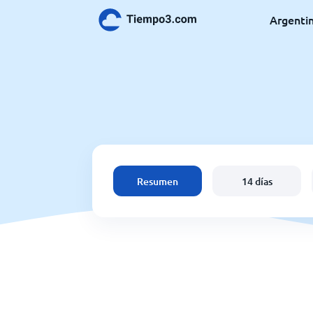
Argenti
Resumen
14 días