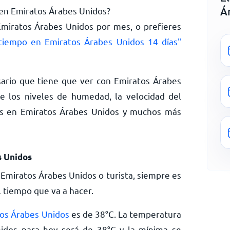
Á
y en Emiratos Árabes Unidos?
Emiratos Árabes Unidos por mes, o prefieres
tiempo en Emiratos Árabes Unidos 14 días"
ario que tiene que ver con Emiratos Árabes
e los niveles de humedad, la velocidad del
vias en Emiratos Árabes Unidos y muchos más
s Unidos
 Emiratos Árabes Unidos o turista, siempre es
l tiempo que va a hacer.
tos Árabes Unidos
es de
38
°
C
. La temperatura
idos para hoy será de
38
°
C
y la mínima se