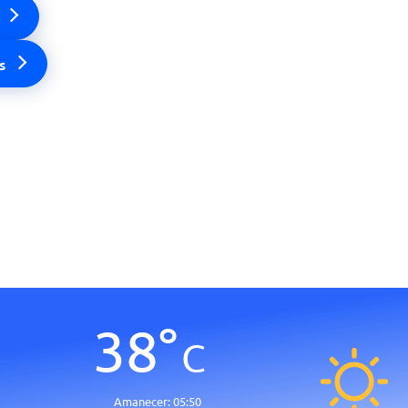
s
38
°
C
Amanecer:
05:50