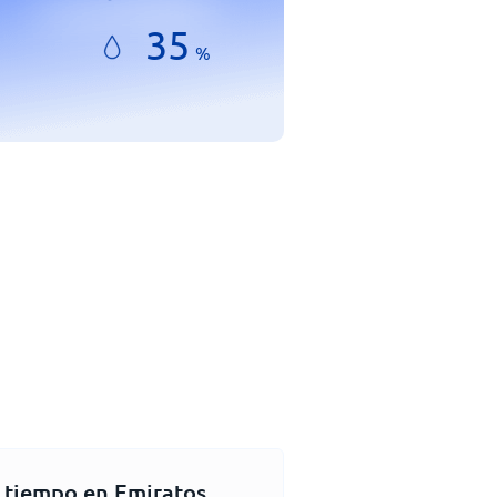
35
%
l tiempo en Emiratos