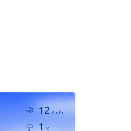
12
Km/h
1
%