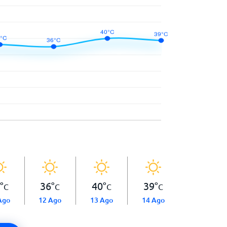
°
36
°
40
°
39
°
C
C
C
C
Ago
12 Ago
13 Ago
14 Ago