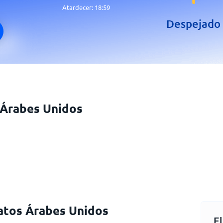
Atardecer:
18:59
Despejado
 Árabes Unidos
ratos Árabes Unidos
E