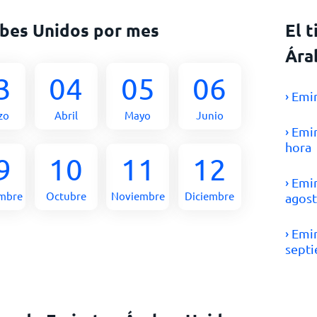
abes Unidos por mes
El 
Ára
3
04
05
06
› Emi
zo
Abril
Mayo
Junio
› Emi
hora
9
10
11
12
› Emi
embre
Octubre
Noviembre
Diciembre
agos
› Emi
sept