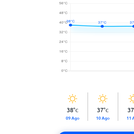
38
°
37
°
37
C
C
09 Ago
10 Ago
11 