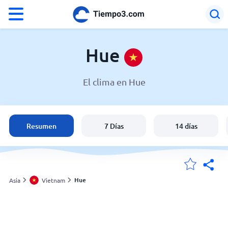
°F
°C
Hue
El clima en Hue
El clima en Hue
Vietnam
Resumen
7 Días
14 días
España
Argentina
Hue
Asia
Vietnam
Mis ubicaciones