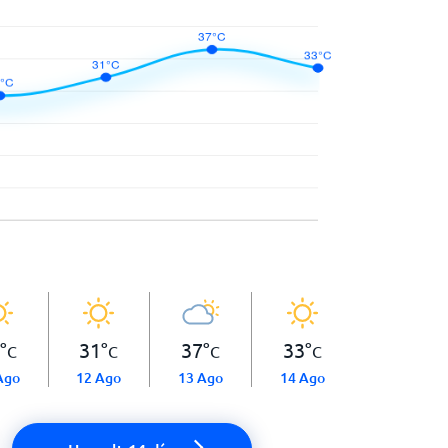
°
31
°
37
°
33
°
C
C
C
C
Ago
12 Ago
13 Ago
14 Ago