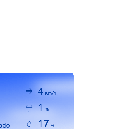
4
Km/h
1
%
17
lado
%