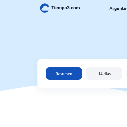
Argenti
Resumen
14 días