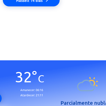
Hasselt 14 días
32
°
C
Amanecer:
06:16
Atardecer:
21:11
Parcialmente nub