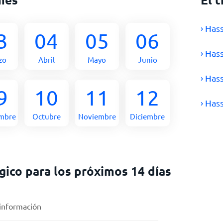
› Has
3
04
05
06
› Has
zo
Abril
Mayo
Junio
› Has
9
10
11
12
› Has
embre
Octubre
Noviembre
Diciembre
ico para los próximos 14 días
 información