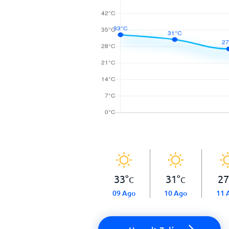
33
°
31
°
27
C
C
09 Ago
10 Ago
11 