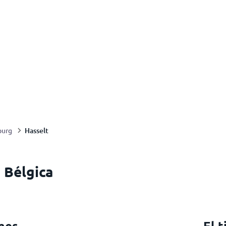
Hasselt
burg
, Bélgica
mes
El 