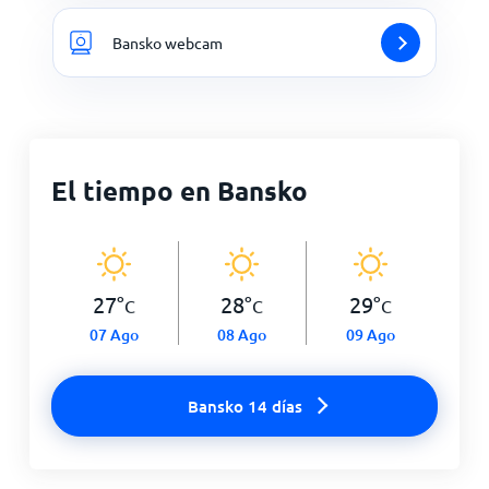
Bansko webcam
El tiempo en Bansko
27
°
28
°
29
°
C
C
C
07 Ago
08 Ago
09 Ago
Bansko 14 días