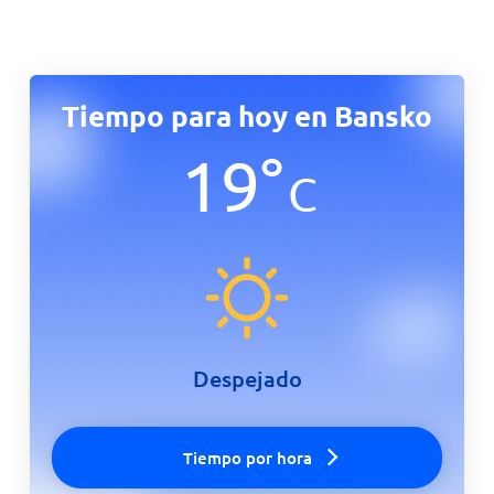
Tiempo para hoy en Bansko
19
°
C
Despejado
Tiempo por hora