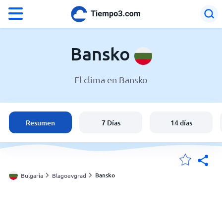
°F
°C
Bansko
El clima en Bansko
El clima en Bansko
Bulgaria
Resumen
7 Días
14 días
España
Argentina
Bansko
Bulgaria
Blagoevgrad
Mis ubicaciones