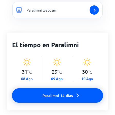
Paralimni webcam
El tiempo en Paralimni
31
°
29
°
30
°
C
C
C
08 Ago
09 Ago
10 Ago
Paralimni 14 días