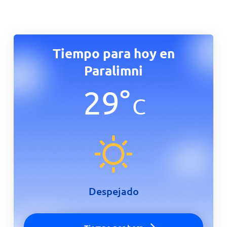
Tiempo para hoy en
Paralimni
29
°
C
Despejado