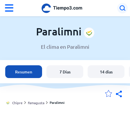
°F
°C
Paralimni
El clima en Paralimni
El clima en Paralimni
Chipre
Resumen
7 Días
14 días
España
Argentina
Paralimni
Chipre
Famagusta
Mis ubicaciones