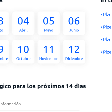
› Plz
3
04
05
06
› Plz
zo
Abril
Mayo
Junio
› Plz
9
10
11
12
› Plz
embre
Octubre
Noviembre
Diciembre
ico para los próximos 14 días
 información