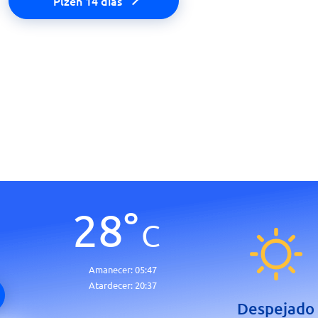
Plzen 14 días
28
°
C
Amanecer:
05:47
Atardecer:
20:37
Despejado