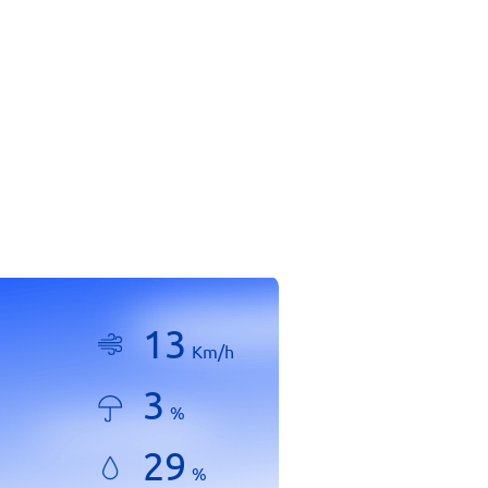
13
Km/h
3
%
29
%