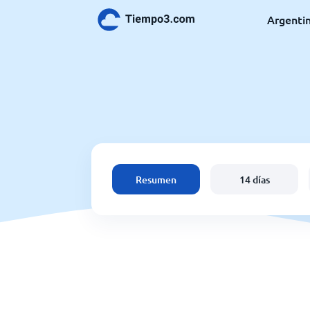
Argenti
Resumen
14 días