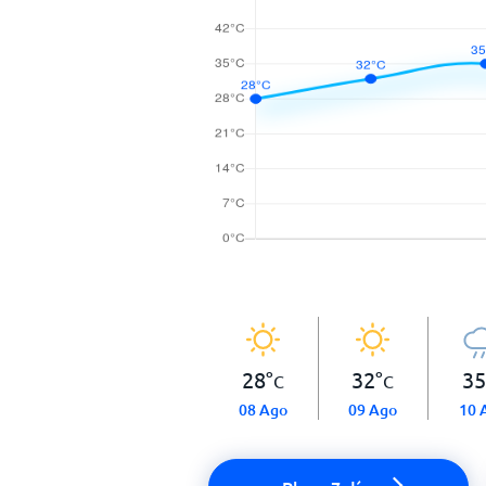
28
°
32
°
35
C
C
08 Ago
09 Ago
10 