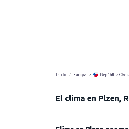
Inicio
Europa
República Chec
El clima en Plzen, 
Clima en Plzen por me