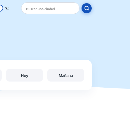
°C
Hoy
Mañana