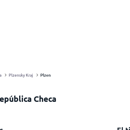
Plzen
a
Plzensky Kraj
República Checa
s
El 