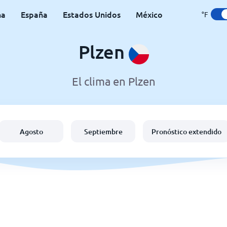
na
España
Estados Unidos
México
°F
Plzen
El clima en Plzen
Agosto
Septiembre
Pronóstico extendido