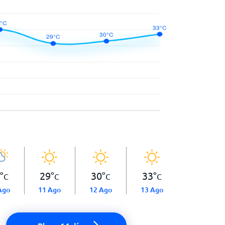
°
29
°
30
°
33
°
C
C
C
C
Ago
11 Ago
12 Ago
13 Ago