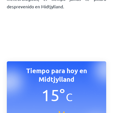
desprevenido en Midtjylland.
Tiempo para hoy en
Midtjylland
15
°
C