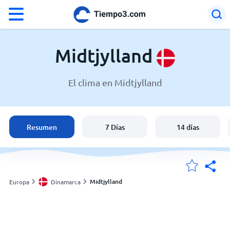
°F
°C
Midtjylland
El clima en Midtjylland
El clima en Midtjylland
Dinamarca
Resumen
7 Días
14 días
España
Argentina
Midtjylland
Europa
Dinamarca
Mis ubicaciones