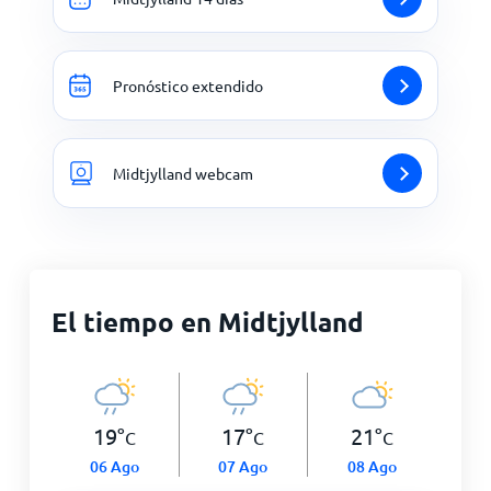
Pronóstico extendido
Midtjylland webcam
El tiempo en Midtjylland
19
°
17
°
21
°
C
C
C
06 Ago
07 Ago
08 Ago