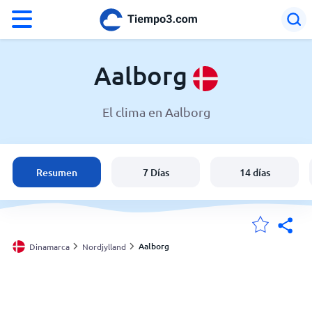
°F
°C
Aalborg
El clima en Aalborg
El clima en Aalborg
Dinamarca
Resumen
7 Días
14 días
España
Argentina
Aalborg
Dinamarca
Nordjylland
Mis ubicaciones